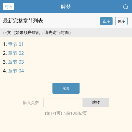
解梦
封面
最新完整章节列表
正序
倒序
正文（如果顺序错乱，请先访问封面）
章节 01
章节 02
章节 03
章节 04
尾页
输入页数
(第
1
/
1
页)当前
100
条/页