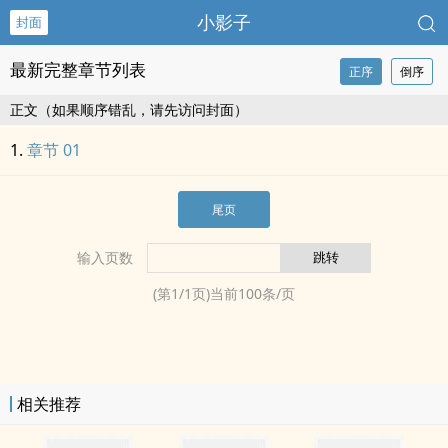
小影子
封面
最新完整章节列表
正序
倒序
正文（如果顺序错乱，请先访问封面）
章节 01
尾页
输入页数
(第
1
/
1
页)当前
100
条/页
相关推荐