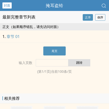
掩耳盗铃
封面
最新完整章节列表
正序
倒序
正文（如果顺序错乱，请先访问封面）
章节 01
尾页
输入页数
(第
1
/
1
页)当前
100
条/页
相关推荐