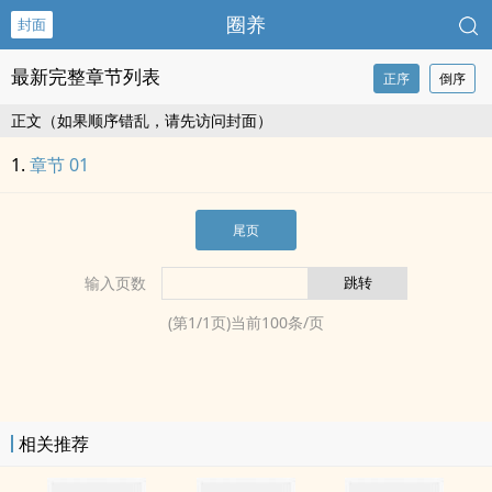
圈养
封面
最新完整章节列表
正序
倒序
正文（如果顺序错乱，请先访问封面）
章节 01
尾页
输入页数
(第
1
/
1
页)当前
100
条/页
相关推荐