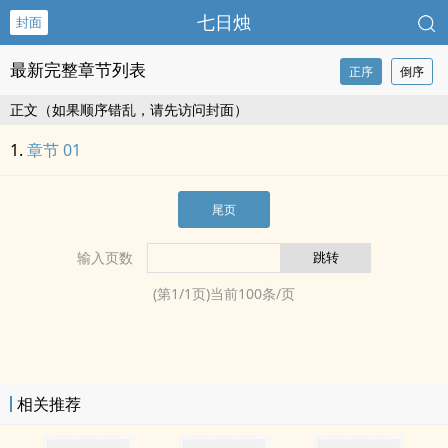
七日烛
封面
最新完整章节列表
正序
倒序
正文（如果顺序错乱，请先访问封面）
章节 01
尾页
输入页数
(第
1
/
1
页)当前
100
条/页
相关推荐