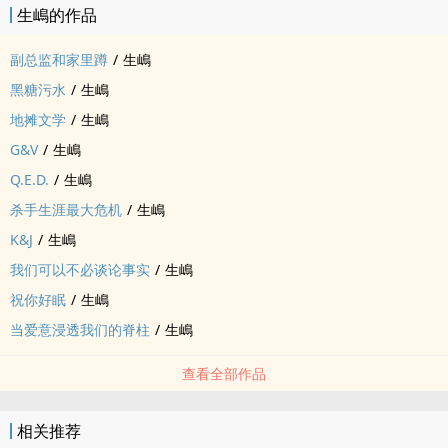
生嶋的作品
副总监和家里蹲
/
生嶋
黑糖污水
/
生嶋
地摊文学
/
生嶋
G&V
/
生嶋
Q.E.D.
/
生嶋
杀手生涯最大危机
/
生嶋
K&J
/
生嶋
我们可以不必谈论事实
/
生嶋
祝你好眠
/
生嶋
当爱意浸透我们的脊柱
/
生嶋
查看全部作品
相关推荐