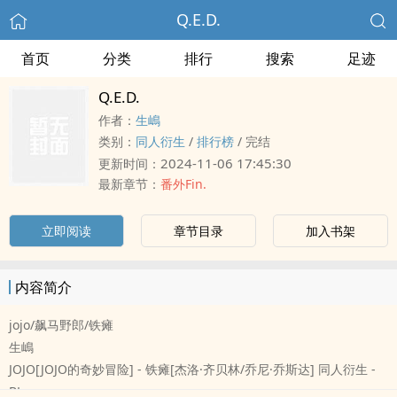
Q.E.D.
首页
分类
排行
搜索
足迹
Q.E.D.
作者：
生嶋
类别：
‌‌‍同‌人‎‍衍生
/
排行榜
/
完结
2024-11-06 17:45:30
更新时间：
最新章节：
番外Fin.
立即阅读
章节目录
加入书架
内容简介
jojo/飙马野郎/铁瘫
生嶋
JOJO[JOJO的奇妙冒险] - 铁瘫[杰洛·齐贝林/乔尼·乔斯达] ‌‌‍同‌人‎‍衍生 -
BL