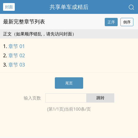
共享单车成精后
封面
最新完整章节列表
正序
倒序
正文（如果顺序错乱，请先访问封面）
章节 01
章节 02
章节 03
尾页
输入页数
(第
1
/
1
页)当前
100
条/页