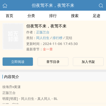
但夜莺不来，夜莺不来
首页
分类
排行
搜索
足迹
但夜莺不来，夜莺不来
作者：
正版兰台
类别：
同人衍生
/
排行榜
/
完结
2024-11-06 17:45:30
更新时间：
最新章节：
全一章
立即阅读
章节目录
加入书架
内容简介
徐海乔x黄潇
正版兰台
明星[明星] - 同人衍生 - 真人同人 - BL
短篇 - 完结