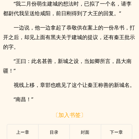
“我二月份萌生建城的想法时，已拟了一个名，请李
都尉代我呈送给咸阳，前日刚得到了大王的回复。”
一边说，他一边拿起了恭敬供在案上的一份帛书，打
开之后，却见上面有黑夫关于建城的提议，还有秦王批示
的字。
“王曰：此名甚善，新城之设，当如卿所言，昌大南
疆！”
视线上移，章邯也瞧见了这个让秦王称善的新城名。
“南昌！”
〔加入书签〕
上ー章
目录
封面
下ー章