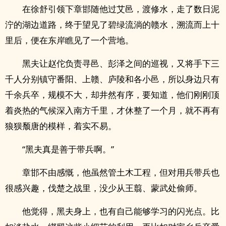
在徐舒引领下章邯随他过艾邑，渡修水，走了数日泥
泞的湖边道路，终于望见了碧绿流淌的赣水，溯流而上十
里后，便在东岸瞧见了一个营地。
黑夫让赵佗负责寻邑、彭泽之间的巡视，又将手下三
千人分别镇守番阳、上赣、庐陵和各小邑，所以身边只有
千余兵卒，规模不大，却井然有序，要知道，他们刚刚顶
着炎热的气候深入南方千里，才休整了一个月，就不再有
狼狈颓唐的模样，着实不易。
“黑夫真是善于带兵啊。”
章邯不由感慨，他虽然管土木工程，但对用兵带兵也
很感兴趣，伐楚之战里，没少从王翦、蒙武处偷师。
他觉得，黑夫身上，也有自己能够学习的闪光点。比