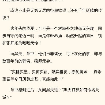
或许不止是无穷无尽的征服欲望，还有千年延续的传
统？
这年头的华夏，可不是一个对域外之地毫无兴趣，固
步自守的老迈王朝。而是年轻昂扬，勃然升起的旭日，视
扩张开拓为昭昭天命！
而黑夫、章邯，他们虽非诸侯，可正在做的事，却与
数百年前的韩侯、燕师无异。
“实墉实壑，实亩实藉。献其貔皮，赤豹黄罴……真希
望吾等今日所奠之基，真能如此！”
章邯感慨过后，又问黑夫道：“黑夫打算如何命名此
城？”