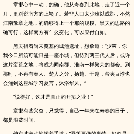
章邯心中一动，的确，他从寿春到此地，走了近一个
月，更别说南方的上赣了。若非人口太少难以成郡，不然
江南豫章之地，的确够得上一个郡的规模。黑夫的思路的
确可行，这样南方有什幺变化，可以应付自如。
黑夫指着尚未奠基的城池选址，想象道：“少荣，你
我今日所筑可能只是一座小城，但待到两三代人后，或许
这片蛮荒之地，将成为同南郡、淮南一样繁荣的都会。到
那时，不再有秦人、楚人之分，扬越、干越，蛮夷百濮也
会涌到这座城学习夏言，沐浴华风。”
“说得好，这才是真正的开拓之业！”
章邯有些兴奋，只觉得，自己一年来在寿春的日子，
都是浪费时间。
他有些激动地搓着手道：“吾等要做的事情，好似是