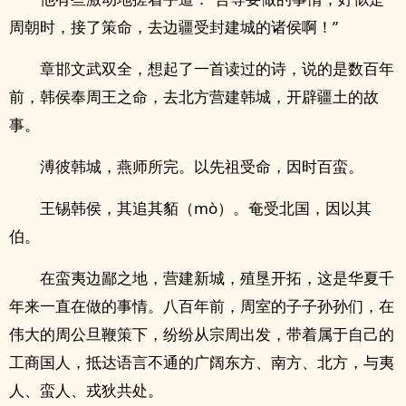
周朝时，接了策命，去边疆受封建城的诸侯啊！”
章邯文武双全，想起了一首读过的诗，说的是数百年
前，韩侯奉周王之命，去北方营建韩城，开辟疆土的故
事。
溥彼韩城，燕师所完。以先祖受命，因时百蛮。
王锡韩侯，其追其貊（mò）。奄受北国，因以其
伯。
在蛮夷边鄙之地，营建新城，殖垦开拓，这是华夏千
年来一直在做的事情。八百年前，周室的子子孙孙们，在
伟大的周公旦鞭策下，纷纷从宗周出发，带着属于自己的
工商国人，抵达语言不通的广阔东方、南方、北方，与夷
人、蛮人、戎狄共处。