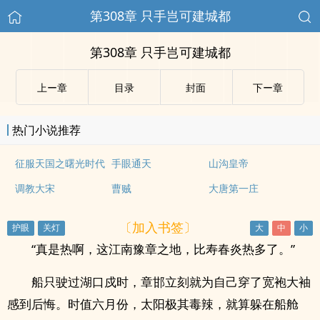
第308章 只手岂可建城都
第308章 只手岂可建城都
上ー章
目录
封面
下ー章
热门小说推荐
征服天国之曙光时代
手眼通天
山沟皇帝
调教大宋
曹贼
大唐第一庄
〔加入书签〕
“真是热啊，这江南豫章之地，比寿春炎热多了。”
船只驶过湖口戍时，章邯立刻就为自己穿了宽袍大袖
感到后悔。时值六月份，太阳极其毒辣，就算躲在船舱