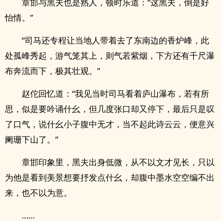
章邯与黑夫也是熟人，顿时乐道：“这黑夫，倒是好
怡情。”
“司马还专程让当地人带着去了东南边的香炉峰，此
处孤峰秀起，游气笼其上，则气若紫烟，下方还有千尺瀑
布奔流而下，极其壮观。”
赵佗回忆道：“我见当时司马看着庐山瀑布，若有所
思，似是要吟诵什幺，但几度张口却又停下，最后只是叹
了口气，说什幺小子腹中无才，当不起此诗云云，便意兴
阑珊下山了。”
章邯印象里，黑夫出身低微，从不以文才见长，只以
为他是看到美景想要抒发点什幺，却腹中墨水空空编不出
来，也不以为意。
……