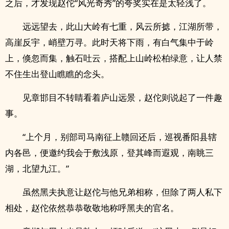
之后，才发现赵佗“风光奇秀”的夸奖实在是太轻浅了。
远远望去，此山大岭有七重，风云所摅，江湖所带，
高崖反宇，峭壁万寻。此时天将下雨，有白气集中于岭
上，倏忽而集，触石吐云，搭配上山岭松柏绿意，让人禁
不住生出登山瞧瞧的念头。
见章邯目不转睛看着庐山远景，赵佗则说起了一件趣
事。
“上个月，别部司马南征上赣回还后，巡视番阳县辖
内各邑，便邀约我会于敷浅原，登其峰而遐观，南眺三
湖，北望九江。”
虽然黑夫执意让赵佗与他兄弟相称，但除了两人私下
相处，赵佗依然恭恭敬敬地称呼黑夫的官名。