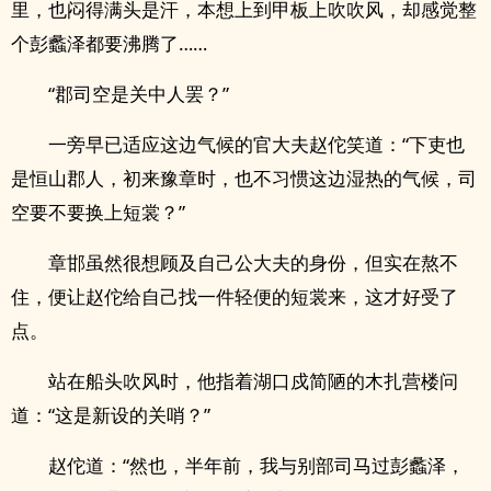
里，也闷得满头是汗，本想上到甲板上吹吹风，却感觉整
个彭蠡泽都要沸腾了……
“郡司空是关中人罢？”
一旁早已适应这边气候的官大夫赵佗笑道：“下吏也
是恒山郡人，初来豫章时，也不习惯这边湿热的气候，司
空要不要换上短裳？”
章邯虽然很想顾及自己公大夫的身份，但实在熬不
住，便让赵佗给自己找一件轻便的短裳来，这才好受了
点。
站在船头吹风时，他指着湖口戍简陋的木扎营楼问
道：“这是新设的关哨？”
赵佗道：“然也，半年前，我与别部司马过彭蠡泽，