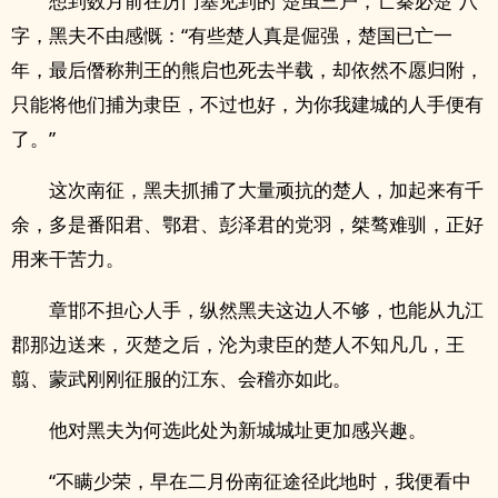
想到数月前在厉门塞见到的“楚虽三户，亡秦必楚”八
字，黑夫不由感慨：“有些楚人真是倔强，楚国已亡一
年，最后僭称荆王的熊启也死去半载，却依然不愿归附，
只能将他们捕为隶臣，不过也好，为你我建城的人手便有
了。”
这次南征，黑夫抓捕了大量顽抗的楚人，加起来有千
余，多是番阳君、鄂君、彭泽君的党羽，桀骜难驯，正好
用来干苦力。
章邯不担心人手，纵然黑夫这边人不够，也能从九江
郡那边送来，灭楚之后，沦为隶臣的楚人不知凡几，王
翦、蒙武刚刚征服的江东、会稽亦如此。
他对黑夫为何选此处为新城城址更加感兴趣。
“不瞒少荣，早在二月份南征途径此地时，我便看中