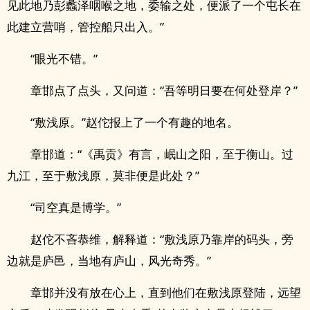
见此地乃彭蠡泽咽喉之地，委输之处，便派了一个屯长在
此建立营哨，管控船只出入。”
“眼光不错。”
章邯点了点头，又问道：“吾等明日要在何处登岸？”
“敷浅原。”赵佗报上了一个有趣的地名。
章邯道：“《禹贡》有言，岷山之阳，至于衡山。过
九江，至于敷浅原，莫非便是此处？”
“司空真是博学。”
赵佗不吝恭维，解释道：“敷浅原乃靠岸的码头，旁
边就是庐邑，当地有庐山，风光奇秀。”
章邯并没有放在心上，直到他们在敷浅原登陆，远望