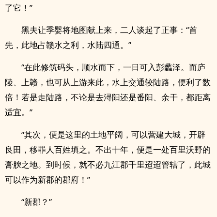
了它！”
黑夫让季婴将地图献上来，二人谈起了正事：“首
先，此地占赣水之利，水陆四通。”
“在此修筑码头，顺水而下，一日可入彭蠡泽。而庐
陵、上赣，也可从上游来此，水上交通较陆路，便利了数
倍！若是走陆路，不论是去浔阳还是番阳、余干，都距离
适宜。”
“其次，便是这里的土地平阔，可以营建大城，开辟
良田，移罪人百姓填之。不出十年，便是一处百里沃野的
膏腴之地。到时候，就不必九江郡千里迢迢管辖了，此城
可以作为新郡的郡府！”
“新郡？”