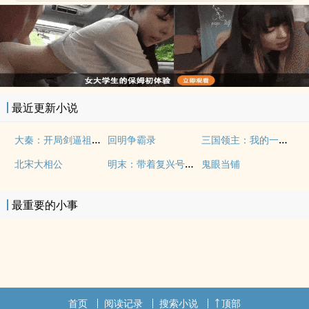
最近更新小说
大秦：开局剑逼祖龙退位！
三国领主：我的一切十倍暴击！
回明争霸录
明末：带着复兴号崛起外东北
北宋大相公
鬼眼当铺
最重要的小事
首页
阅读记录
搜索小说
顶部