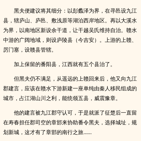
黑夫便建议将其细分：以彭蠡泽为界，在寻邑设九江
县，辖庐山、庐邑、敷浅原等湖泊西岸地区。再以大溪水
为界，以南地区新设余干道，让干越吴氏维持自治。赣水
中游的广阔地域，则设庐陵县（今吉安）。上游的上赣、
厉门塞，设赣县管辖。
加上保留的番阳县，江西就有五个县治了。
但黑夫仍不满足，从遥远的上赣回来后，他又向九江
郡建言，应该在赣水下游新建一座单纯由秦人移民组成的
城市，占江湖山川之利，能统领五县，威震豫章。
他的建言被九江郡守认可，于是就派了征楚后一直留
在寿春担任郡司空的章邯来协助番令黑夫，选择城址，规
划新城，这才有了章邯的南行之旅……