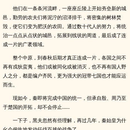
他们在一条条河流畔，一座座丘陵上开始夯垒新的城
邑，勤劳的农夫们将泥泞的沼泽排干，将密集的树林焚
毁，使它们变为肥沃的农田。通过数十代人的努力，将统
治一点点从点状的城邑，拓展到线状的周道，最后成了连
成一片的广袤领域。
整个中原，到春秋后期才真正连成一片，各国之间不
再有戎狄蛮夷，他们或被同化或被消灭，也不再有国人野
人之分，都是编户齐民，更为强大的冠带七国也才能应运
而生。
现如今，秦即将完成中国的统一，但承自殷、周乃至
于楚国的开拓，却不会停止……
一下子，黑夫忽然有些理解，再过几年，秦始皇为什
幺会偏执地发动征伐百越的战争了。