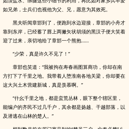
如淡盐水、绑腿这些小细节的利用，再比如对家乡兵卒爱
如兄弟，士兵们也视他为父、兄，愿意为其效死。
黑夫听闻章邯到了，便跑到水边迎接，章邯的小舟才
靠到东岸，已经蓄了唇上两撇矢状胡须的黑汉子便大笑着
迎了过来，亲切地给了章邯一个熊抱……
“少荣，真是许久不见了！”
章邯也笑道：“我被拘在寿春画图算商功，你却在南
方打下了千里之地。我带着人堕淮南各地关梁，你却要在
这大兴土木营建新城，真是羡慕啊。”
“什幺千里之地，都是蛮荒丛林，眼下整个辖区里，
能编户的齐民不过几千户，其余都是扬越、干越部落，以
及潜逃在山林的楚人。”