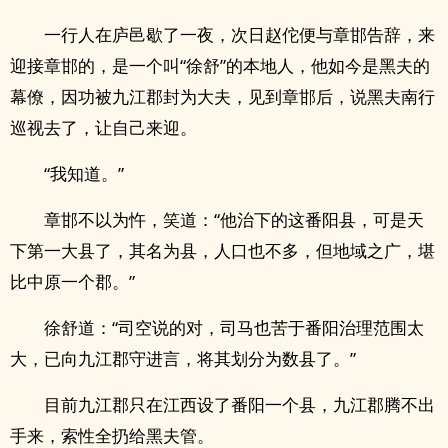
一行人在庐邑歇了一夜，次日赵佗便与章邯告辞，来
迎接章邯的，是一个叫“徐舒”的本地人，他如今是黑夫的
幕僚，因功被九江郡封为大夫，见到章邯后，说黑夫南行
巡视去了，让自己来迎。
“我知道。”
章邯不以为忤，笑道：“他治下的这番阳县，可是天
下第一大县了，其名为县，人口也不多，但地域之广，堪
比中原一个郡。”
徐舒道：“司空说的对，司马也苦于番阳治理范围太
大，已向九江郡守进言，将其划分为数县了。”
目前九江郡只在江西设了番阳一个县，九江郡腾不出
手来，索性全扔给黑夫管。