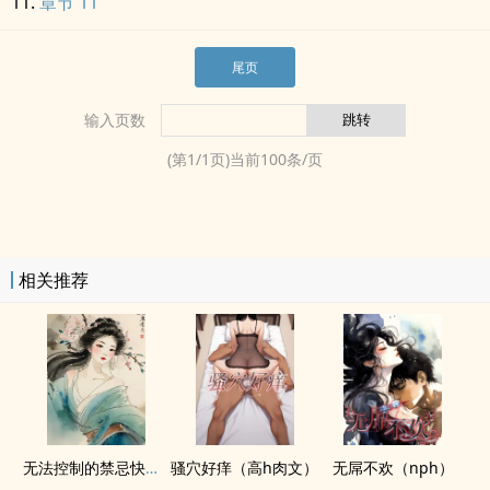
章节 11
尾页
输入页数
(第
1
/
1
页)当前
100
条/页
相关推荐
无法控制的禁忌快感(合集）
‌骚‎穴‌‍‎好痒（‍‌‎高‍‎‍h‎‎‍‍肉‍‎文‍‌‍）
无屌不欢（nph）