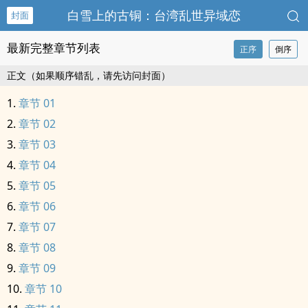
白雪上的古铜：台湾乱世异域恋
封面
最新完整章节列表
正序
倒序
正文（如果顺序错乱，请先访问封面）
章节 01
章节 02
章节 03
章节 04
章节 05
章节 06
章节 07
章节 08
章节 09
章节 10