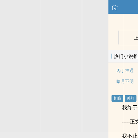
热门小说
丙丁神通
暗月不明
我终于
-----正文
我不止