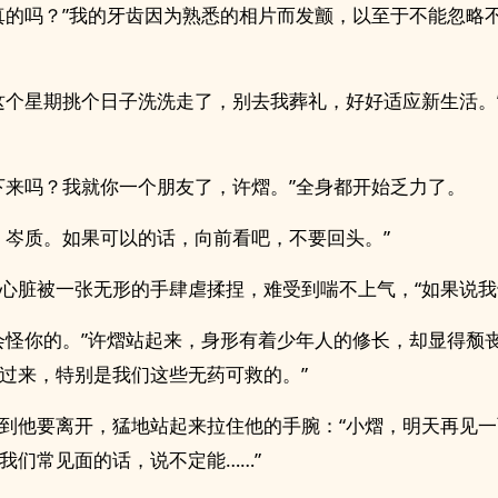
真的吗？”我的牙齿因为熟悉的相片而发颤，以至于不能忽略
这个星期挑个日子洗洗走了，别去我葬礼，好好适应新生活。
下来吗？我就你一个朋友了，许熠。”全身都开始乏力了。
，岑质。如果可以的话，向前看吧，不要回头。”
心脏被一张无形的手肆虐揉捏，难受到喘不上气，“如果说我也
会怪你的。”许熠站起来，身形有着少年人的修长，却显得颓丧
过来，特别是我们这些无药可救的。”
到他要离开，猛地站起来拉住他的手腕：“小熠，明天再见
我们常见面的话，说不定能……”