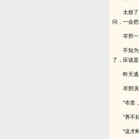
太烦了
问，一会把
岑邢一
不知为
了，应该是
昨天逃
岑邢演
“岑质
“养不
“这才