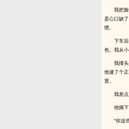
我把脸
是心口缺了
惯。
下车后
色。我从小
我擡头
他逮了个正
置。
我差点
他摘下
“你这