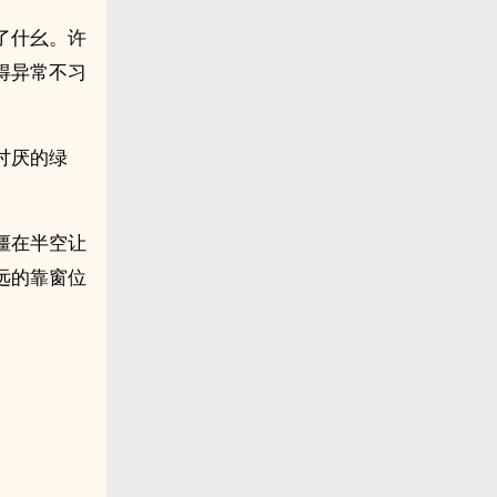
了什幺。许
得异常不习
讨厌的绿
僵在半空让
远的靠窗位