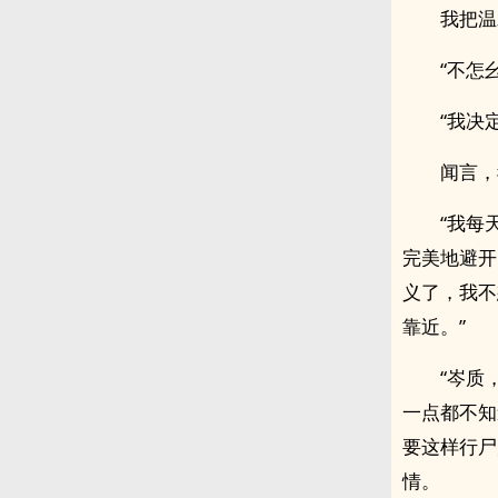
我把温
“不怎
“我决
闻言，
“我每
完美地避开
义了，我不
靠近。”
“岑质
一点都不知
要这样行尸
情。