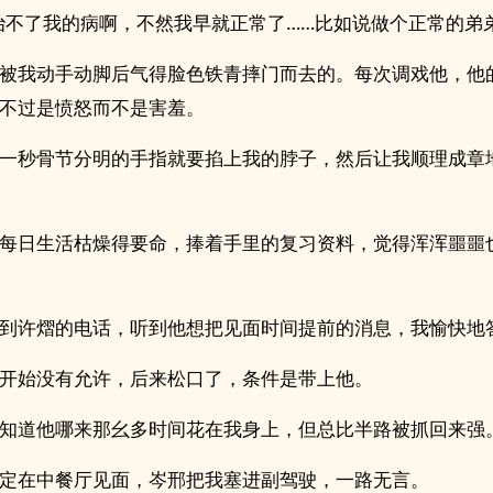
治不了我的病啊，不然我早就正常了……比如说做个正常的弟弟
被我动手动脚后气得脸色铁青摔门而去的。每次调戏他，他
不过是愤怒而不是害羞。
一秒骨节分明的手指就要掐上我的脖子，然后让我顺理成章
每日生活枯燥得要命，捧着手里的复习资料，觉得浑浑噩噩
到许熠的电话，听到他想把见面时间提前的消息，我愉快地
开始没有允许，后来松口了，条件是带上他。
知道他哪来那幺多时间花在我身上，但总比半路被抓回来强
定在中餐厅见面，岑邢把我塞进副驾驶，一路无言。