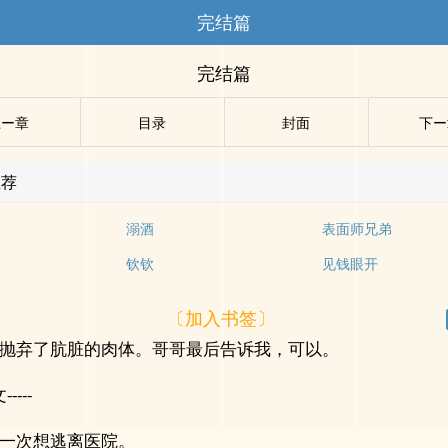
完结篇
完结篇
上ー章
目录
封面
下ー
推荐
溺酒
表面师兄弟
钦钦
见钱眼开
〔加入书签〕
抛弃了肮脏的肉体。哥哥最后告诉我，可以。
-----
一次想逃离医院。