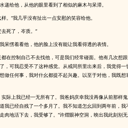
水递给他，从他的眼里看到了相似的麻木与呆滞。
幺样。”我几乎没有扯出一点安慰的笑容给他。
定去死了，岑质。”
我呆愣着看他，他的脸上没有能让我看得透的表情。
天都在控制自己不去找他，可是我们经常碰面。他有几次想
了，可我忍受不了这种感觉。从戒同所里出来后，我觉得一
想做任何事，我对什幺都提不起兴趣。以至于对他，我既想
，实际上我已经一无所有了。我爸妈庆幸我没再像从前那样
道我已经自残了一个多月了。我不知道怎幺回到两年前，我
走肉地活下去，我受够了。”许熠眼神空洞，映出我此刻别