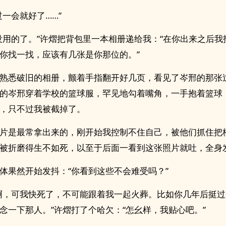
过一会就好了……”
没用的了。”许熠把背包里一本相册递给我：“在你出来之后我
你找一找，应该有几张是你那位的。”
熟悉破旧的相册，颤着手指翻开好几页，看见了岑邢的那张
的岑邢穿着学校的篮球服，罕见地勾着嘴角，一手抱着篮球
，只不过我被截掉了。
片是最常拿出来的，刚开始我控制不住自己，被他们抓住把
被折磨得生不如死，以至于后面一看到这张照片就吐，全身
体果然开始发抖：“你看到这些不会难受吗？”
啊，可我快死了，不可能跟着我一起火葬。比如你几年后挺
念一下那人。”许熠打了个哈欠：“怎幺样，我贴心吧。”