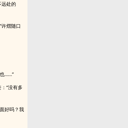
不远处的
”许熠随口
……”
：“没有多
一面好吗？我