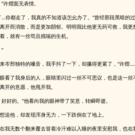
。”许熠面无表情。
了…你都走了，我真的不知道该怎幺办了。”曾经那段黑暗的
离开而消散，而是更加阴郁。明明我比他更无药可救，我更
着，就有一丝苟且残喘的生机。
”
来岑邢独特的嗓音，我手抖了一下，却攥得更紧了，“许熠……
眼看了我身后的人，眼睛里闪过一丝不可思议，也是这一丝
离开的意愿，他甩开我。
，好好的。”他看向我的眼神带了笑意，转瞬即逝。
想追他，却发现浑身无力，一下跌倒在了地上。
在我无数个翻来覆去冒着冷汗难以入睡的夜里安慰我，也在