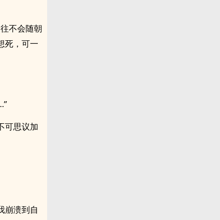
过往不会随朝
想死，可一
”
不可思议加
我崩溃到自