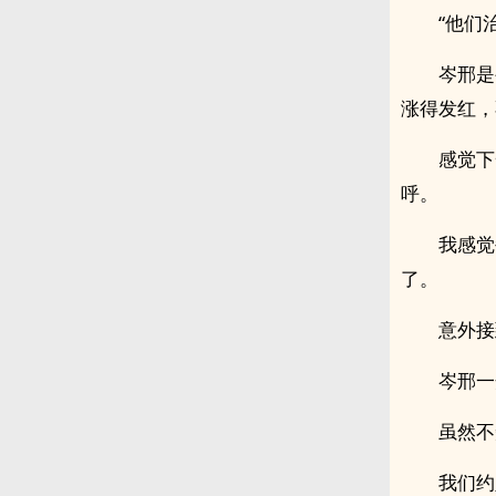
“他们
岑邢是
涨得发红，
感觉下
呼。
我感觉
了。
意外接
岑邢一
虽然不
我们约