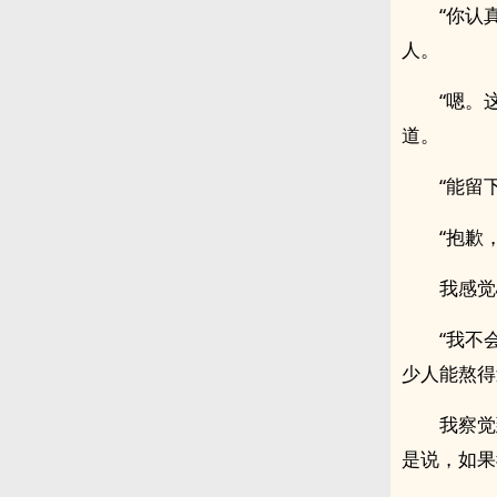
“你认
人。
“嗯。
道。
“能留
“抱歉
我感觉
“我不
少人能熬得
我察觉
是说，如果