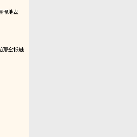
惺惺地盘
始那幺抵触