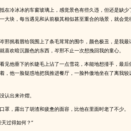
抵在冷冰冰的车窗玻璃上，感觉景色有些久违，但还是缺少
一大块，每当遇见和从前极其相似甚至重合的场景，就会觉
岑邢抿着唇给我围上了条毛茸茸的围巾，颜色极丑，是我最
就喜欢暗沉颜色的东西，岑邢不止一次想挽回我的童心。
看见他垂下的长睫毛上沾了一点雪花，本能地想擡手，最后
着，他一脸疑惑地把我推进餐厅，一脸矜傲地坐在了离我较
没认出来许熠。
口罩，露出了胡渣和疲惫的面容，比他在里面时老了不少。
些天过得如何？”