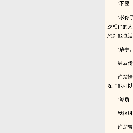
“不要
“求你
夕相伴的人
想到他也活
“放手。
身后传
许熠擡
深了他可以
“岑质
我擡脚
许熠曾