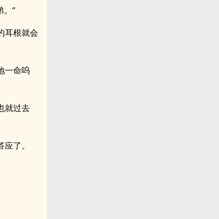
。”
的耳根就会
地一命呜
也就过去
答应了。
。