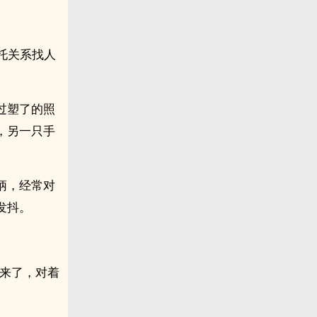
托关系找人
过塑了的照
，另一只手
柄，经常对
发抖。
过来了，对着