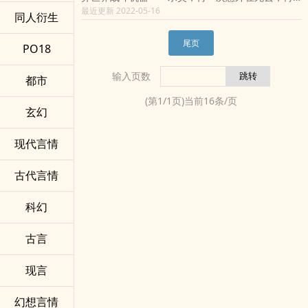
睁开眼睛发现早已经来到了另一个世界。不过除了
最近更新 2022-05-16
同人衍生
这个世界有些奇怪以为，自己竟然获得了属于自己
的父母，并有了新名字——春野樱。
尾页
PO18
从此春野樱学会了笑，只是幸福来得也快去的也
快.......
输入页数
都市
“我最讨厌伪报任务的人了。”
“;谁敢动我哥哥试试！”
(第
1
/
1
页)当前
16
条/页
“世界上很多地方都有水，空气里，大地里，身体
玄幻
里。有水的地方我就是王者！”
“哥，我想嫁给他....不同意也不行了，我已经有了对
现代言情
方的孩子了。“
“魂淡！我的妹妹啊！臭小子！我要跟你拼命！”
古代言情
标签：轻小说,温馨,火影
科幻
古言
现言
幻想言情