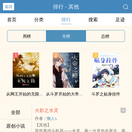
排行 - 其他
返回
首页
分类
排行
搜索
足迹
周榜
月榜
总榜
从网王开始的无限之旅
从斗罗开始的大帝之路
斗罗之贴身挂件
火影之水灵
4
全部
作者 :
懒人s
【其他】
原创小说
异世界战斗机器——水灵，再一次意外在死去，再