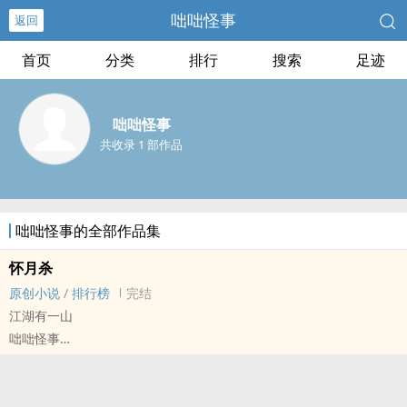
咄咄怪事
返回
首页
分类
排行
搜索
足迹
咄咄怪事
共收录 1 部作品
咄咄怪事的全部作品集
怀月杀
原创小说
/
排行榜
完结
江湖有一山
咄咄怪事
原创小说 - 古代 - BL - 短篇
完结 - 第九期征集