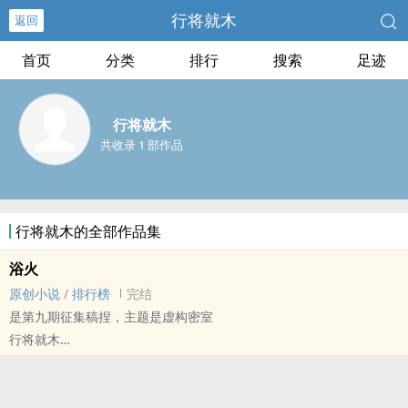
行将就木
返回
首页
分类
排行
搜索
足迹
行将就木
共收录 1 部作品
行将就木的全部作品集
浴火
原创小说
/
排行榜
完结
是第九期征集稿捏，主题是虚构密室
行将就木
原创小说 - 现代 - BL - 短篇
完结 - BE - 幻想空间 - 第九期征集
这是本人第一篇完成的小说，虽然是第九期征集稿，但其实在征集活