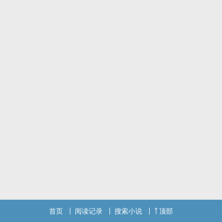
动之前就在写了，运气很好与征集活动的其中一个主题有相关，让鱼
鱼我成功被捞上岸。
是一篇很狗血的文章，发上来想和大家交流一下，提升一下自己的写
作水平。
因为文很短，所以世界观没有铺开，可能写得有点让人迷惑（是作者
笔力不够😭），所以可能过一段时间会把大纲和世界观也发上来。
也许将来有兴致的话会把这篇处女作扩写成大长篇捏。
首页
阅读记录
搜索小说
顶部