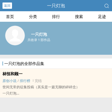
一只灯泡
返回
首页
分类
排行
搜索
足迹
一只灯泡
共收录 1 部作品
一只灯泡的全部作品集
林恒和顾一
原创小说
/
排行榜
完结
世间无常的征集投稿（其实是一篇无聊的碎碎念）
一只灯泡
原创小说 - 现代 - BL - 短篇
完结