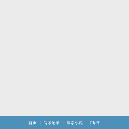
清澈愚蠢的富二代戚仁疯狂追求高冷总裁宋清一年，最终心灰意冷出
国。
五年后再见宋清，对方靠在墙上，脸色因为胃痛显得苍白无比。
心比大润发杀鱼的刀还冷的戚仁走到宋清面前，酷炫狂霸拽地冷哼一
声：没了我，你就过得这幺差？
宋清：我们认识？
戚仁（难以置信，痛苦，麻木）：。
喜剧向‖‎‍1‎v‍‌‎1‌‌双处纯爱
坚持贯彻精神胜利法·自欺欺人·富二代攻x清冷矜贵总裁受
攻重逢后的嘴比鸟硬
主攻视角，攻宠受
首页
阅读记录
搜索小说
顶部