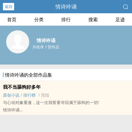
情诗吟诵
返回
首页
分类
排行
搜索
足迹
情诗吟诵
共收录 1 部作品
情诗吟诵的全部作品集
我不当舔狗好多年
原创小说
/
排行榜
完结
与心动对象重逢，这一次我誓要夺回属于舔狗的一切!
情诗吟诵
原创小说 - BL - 中篇 - 完结
HE - 谐趣 - 第一人称 - ‎‍1‎v‍‌‎1‌‌
攻宠受