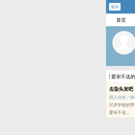
返回
首页
爱宋不送
去染头发吧
‎‍同‎人‎‍衍生
/
排
讨厌学校的男
爱宋不送
明星[明星] - 文
短篇 - 完结
“刘耀文，染