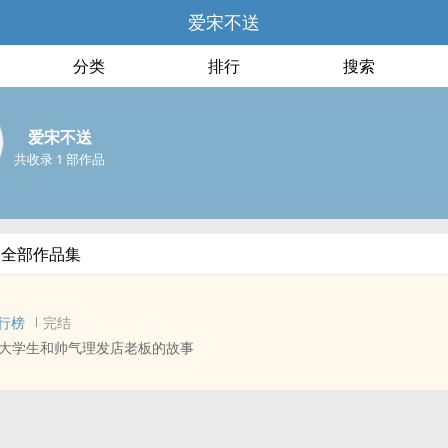
爱宋不送
分类
排行
搜索
爱宋不送
共收录 1 部作品
的全部作品集
行榜
完结
大学生和帅气理发店老板的故事
轩（刘耀文/宋亚轩） ‎‍同‎人‎‍衍生 - 真人‎‍同‎人‎‍ - BL
个头发吧”