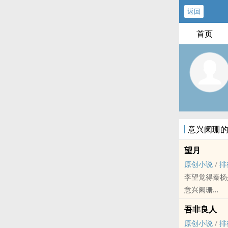
返回
首页
意兴阑珊
望月
原创小说
/
排
李望觉得秦杨
意兴阑珊
原创小说 - BL
吾非良人
现代 - HE - 
原创小说
/
排
秦杨＆李望