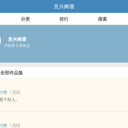
意兴阑珊
分类
排行
搜索
意兴阑珊
共收录 6 部作品
的全部作品集
行榜
完结
是个好人。
 - 短篇 - 完结
互攻
行榜
完结