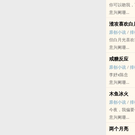
你可以吻我，
假太阳和真月
意兴阑珊
单向，互攻，
原创小说 - BL
“他是他此生
渣攻喜欢白
现代 - HE -
原创小说
/
排
1v1
但白月光喜欢
*‌‍炮‍友‌
意兴阑珊
*缘更，很俗
原创小说 - BL
*靳言x尚玊
戒糖反应
现代 - HE - 
*41~44
原创小说
/
排
燕珣（xún
攻tag，相
李妤x陈念
前男友24k
意兴阑珊
原创小说 - 现代
木鱼冰火
完结
原创小说
/
排
今夜，我偏要
意兴阑珊
原创小说 - 现代
两个月亮
完结