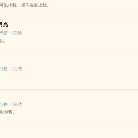
可以抱我，却不要爱上我。
亮
不双洁
 - 长篇 - 完结
唯一仰望。”
月光
 破镜重圆 - 年下
行榜
完结
我。
‍‍转正文学，攻受都有一定程度心理问题，会慢慢解释
很烂，纯属写着开心
 - 短篇 - 完结
互攻
章有尚玊攻及事前事后的描述，但由于剧情暂未有往互攻方面发展的迹象所以
行榜
完结
）＆柘（zhè）蘅（héng），互攻，前后按字母表顺序排的。
关章节会在开头打上预警。
纯渣不洗白，火葬场伺候，有一定戏份但只为小情侣在一起服务。
 - GL - 短篇
行榜
完结
你吻我。
 - GL - 短篇