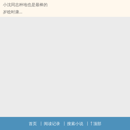
小沈同志种地也是最棒的
岁稔时康
恋与深空 - 沈星回 ‌同‍‍‎人‌‌‍衍生 - 游戏‌同‍‍‎人‌‌‍ - BG - 短篇
完结
首页
阅读记录
搜索小说
顶部