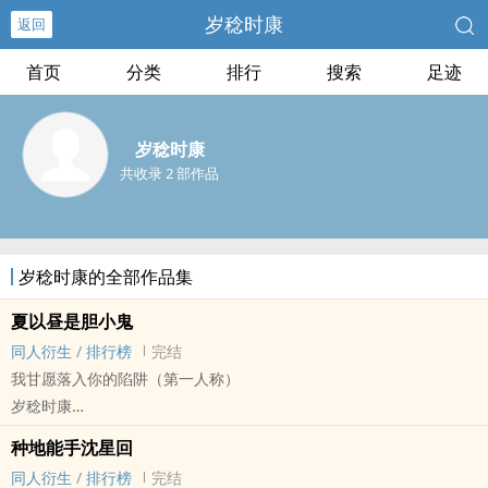
岁稔时康
返回
首页
分类
排行
搜索
足迹
岁稔时康
共收录 2 部作品
岁稔时康的全部作品集
夏以昼是胆小鬼
‌同‍‍‎人‌‌‍衍生
/
排行榜
完结
我甘愿落入你的陷阱（第一人称）
岁稔时康
恋与深空 - 夏以昼 ‌同‍‍‎人‌‌‍衍生 - 游戏‌同‍‍‎人‌‌‍ - BG - 短篇
种地能手沈星回
完结
‌同‍‍‎人‌‌‍衍生
/
排行榜
完结