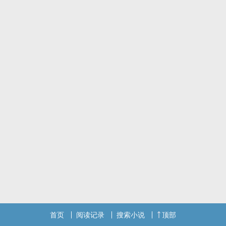
排雷：哥有自残行为
标签： 骨科 / 1V1 / 校园H / 校园 / 甜文 /
首页
阅读记录
搜索小说
顶部