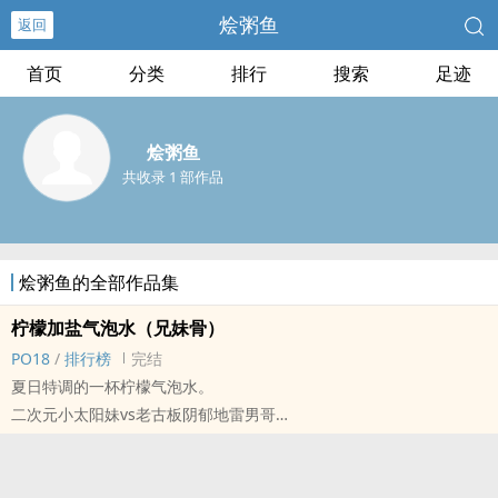
烩粥鱼
返回
首页
分类
排行
搜索
足迹
烩粥鱼
共收录 1 部作品
烩粥鱼的全部作品集
柠檬加盐气泡水（‎兄‍‌‎妹‌‎骨）
PO18
/
排行榜
完结
夏日特调的一杯柠檬气泡水。
二次元小太阳妹vs老古板阴郁地雷男哥
接程嘉鱼放学的第一天，何嘉树收到了二十个好友申请，他知道，他
妹卖他卖得很轻易。
sc