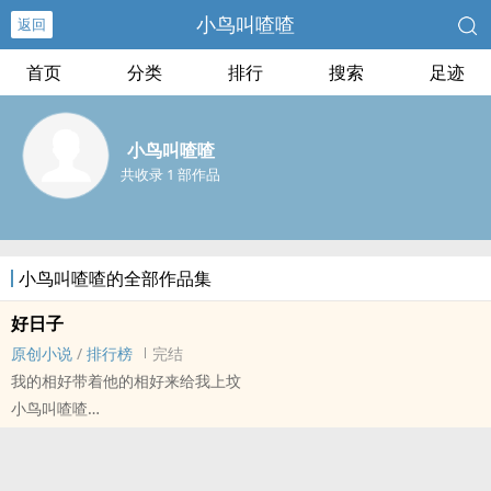
小鸟叫喳喳
返回
首页
分类
排行
搜索
足迹
小鸟叫喳喳
共收录 1 部作品
小鸟叫喳喳的全部作品集
好日子
原创小说
/
排行榜
完结
我的相好带着他的相好来给我上坟
小鸟叫喳喳
原创小说 - 古代 - BL - 短篇
完结 - 第一人称 - 架空世界
经典土脑洞