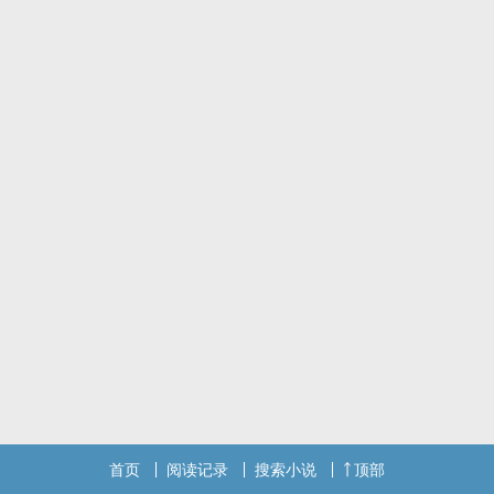
如有雷同，纯属巧合
文笔渣且无逻辑，谨慎入坑
首页
阅读记录
搜索小说
顶部