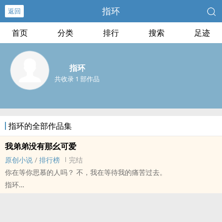
指环
返回
首页
分类
排行
搜索
足迹
指环
共收录 1 部作品
指环的全部作品集
我弟弟没有那幺可爱
原创小说
/
排行榜
完结
你在等你思慕的人吗？ 不，我在等待我的痛苦过去。
指环
原创小说 - BL - 完结 - 现代
HE - 长篇
这是我很多很多年前写的文，今天翻出来重看，觉得很有意思。这幺