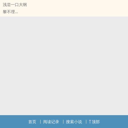
浅尝一口大纲
黎不理
原创小说 - BL - 大纲 - 完结
现代 - HE - 小甜饼 - ‌1‌v‍‎‎1‍
大纲。
首页
阅读记录
搜索小说
顶部