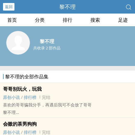
黎不理
返回
首页
分类
排行
搜索
足迹
黎不理
共收录 2 部作品
黎不理的全部作品集
哥哥别玩火，玩我
原创小说
/
排行榜
完结
喜欢的哥哥骗我分手，再遇后我可不会放了哥哥
黎不理
原创小说 - BL - 短篇 - 完结
会嗷的茶男狗狗
现代 - 小甜饼 - 破镜重圆 - 中篇
原创小说
/
排行榜
完结