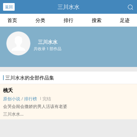
三川水水
返回
首页
分类
排行
搜索
足迹
三川水水
共收录 1 部作品
三川水水的全部作品集
桃夭
原创小说
/
排行榜
完结
会哭会闹会撒娇的男人活该有老婆
三川水水
原创小说 - BL - 长篇 - 完结
现代 - HE - ABO - 年下
荤素均衡