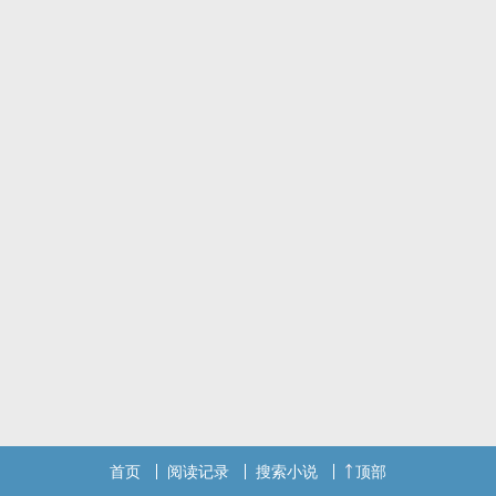
十六岁的江汐把捡到的林木森带回家当弟弟养
长大后的林木森哭着求着让江汐给他当老婆
林木森：哥哥，你好香
江汐：给我滚远点
哭包忠犬攻X淡漠平和受
前期微量狗血强制元素，后期轻松小甜饼
注：本文生子，内含各种xp炖肉（走肾走心）
首页
阅读记录
搜索小说
顶部