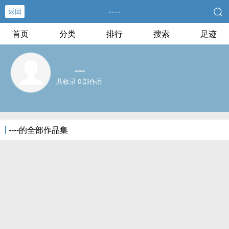
----
返回
首页
分类
排行
搜索
足迹
----
共收录 0 部作品
----的全部作品集