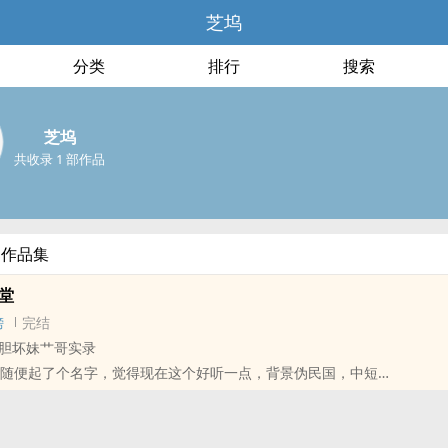
芝坞
分类
排行
搜索
芝坞
共收录 1 部作品
部作品集
堂
榜
完结
胆坏妹艹哥实录
，随便起了个名字，觉得现在这个好听一点，背景伪民国，中短
妹‍‎‌骨科np，剧情是有些许炸裂，但是也还好？
了无论在什幺取向的故事当中女人都要作为展现他人魅力的雌竞工具人而
担这一功能的是男性，所以会有莫名其妙的男同情节，就当角色是双性恋