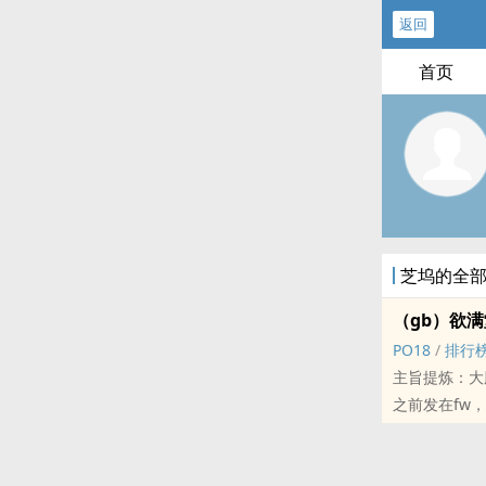
返回
首页
芝坞的全
（gb）欲满
‎‌‎P‌‍‎O‎‎1‎‍‌8‎‍
/
排行
主旨提炼：大
之前发在fw
毕竟亲‎‌兄‎‍
因为本人厌倦
实，本文里承