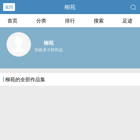
柳苑
返回
首页
分类
排行
搜索
足迹
柳苑
共收录 0 部作品
柳苑的全部作品集