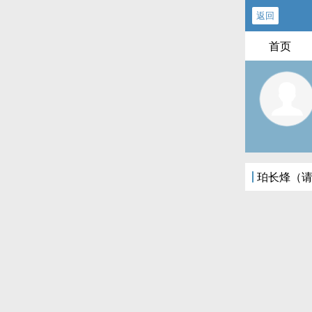
返回
首页
珀长烽（