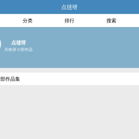
点毬呀
分类
排行
搜索
点毬呀
共收录 0 部作品
全部作品集