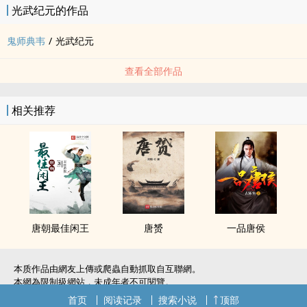
光武纪元的作品
鬼师典韦
/
光武纪元
查看全部作品
相关推荐
唐朝最佳闲王
唐赟
一品唐侯
本质作品由網友上傳或爬蟲自動抓取自互聯網。
本網為限制級網站，未成年者不可閱覽。
如無意中侵犯了您的權利，敬請聯系我們。
首页
阅读记录
搜索小说
顶部