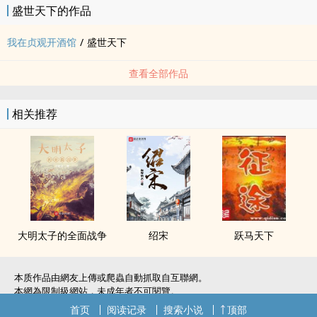
盛世天下的作品
我在贞观开酒馆
/
盛世天下
查看全部作品
相关推荐
大明太子的全面战争
绍宋
跃马天下
本质作品由網友上傳或爬蟲自動抓取自互聯網。
本網為限制級網站，未成年者不可閱覽。
如無意中侵犯了您的權利，敬請聯系我們。
首页
阅读记录
搜索小说
顶部