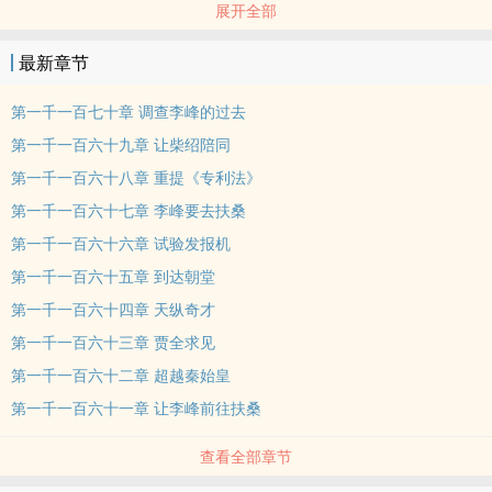
展开全部
“老李，老房，老孙，还有那个老程是吧？我说的这个土豆没骗你们
吧，真的可以亩产千斤！”
最新章节
“来来来，尝尝我这小酒馆新推出的火锅！不好吃不收钱！”
……
第一千一百七十章 调查李峰的过去
就这样，开着小酒馆的李峰，却奇怪的发现，自己除了在小酒馆里面
第一千一百六十九章 让柴绍陪同
和几个大叔级别的商人装逼，也没干啥啊，怎幺成就点唰唰的涨呢？
第一千一百六十八章 重提《专利法》
标签：热血,爽文,穿越
第一千一百六十七章 李峰要去扶桑
角色：李峰
第一千一百六十六章 试验发报机
第一千一百六十五章 到达朝堂
第一千一百六十四章 天纵奇才
第一千一百六十三章 贾全求见
第一千一百六十二章 超越秦始皇
第一千一百六十一章 让李峰前往扶桑
查看全部章节