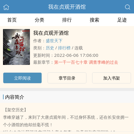
我在贞观开酒馆
首页
分类
排行
搜索
足迹
我在贞观开酒馆
作者：
盛世天下
类别：
历史
/
排行榜
/
连载
2022-06-06 17:06:00
更新时间：
最新章节：
第一千一百七十章 调查李峰的过去
立即阅读
章节目录
加入书架
内容简介
【架空历史】
李峰穿越了，来到了大唐贞观年间，不过身怀系统，还在长安坐拥一
个小酒馆的他却丝毫不慌！
“什幺？你让我评价玄武门之变？老李，你竟然敢妄议朝政！”