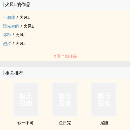
火风L的作品
干涸地
/
火风L
阮先生的
/
火风L
坏种
/
火风L
烈涩
/
火风L
查看全部作品
相关推荐
缺一不可
鱼目完
尾随