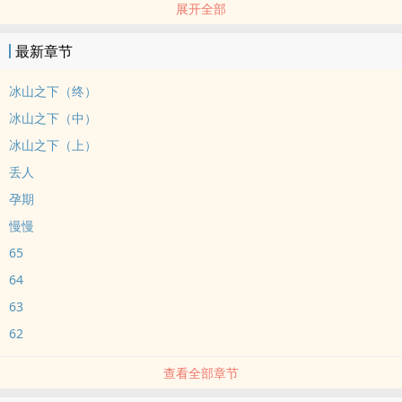
展开全部
那就便宜别人了。
攻：我和白月光的老婆搞上了
最新章节
受：我老公的上司和我搞上了
炮灰渣攻：我看不上的便宜老婆跟我的老板跑了
冰山之下（终）
Enigma X Omega
冰山之下（中）
闵峙X方逢至
冰山之下（上）
换攻
丢人
虐渣
婚内出轨
孕期
前道德标兵 后疯批抖S变态攻
慢慢
65
64
63
62
查看全部章节