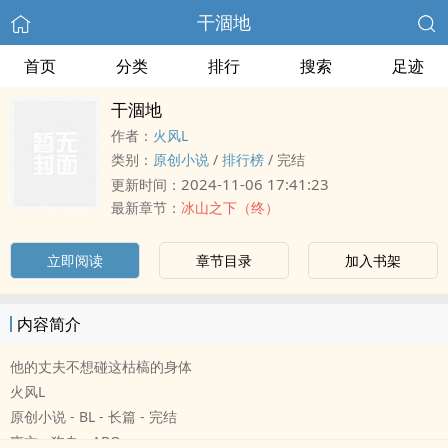
干涸地
首页
分类
排行
搜索
足迹
干涸地
作者：
火风L
类别：
原创小说
/
排行榜
/
完结
2024-11-06 17:41:23
更新时间：
最新章节：
冰山之下（终）
立即阅读
章节目录
加入书架
内容简介
他的丈夫不想碰这枯槁的身体
火风L
原创小说 - BL - 长篇 - 完结
爽文 - 狗血 - ABO