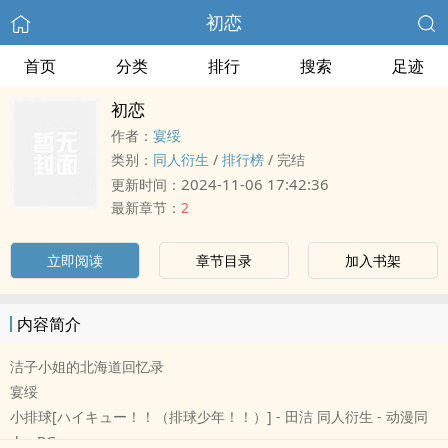
初恋
首页
分类
排行
搜索
足迹
初恋
作者：
宴绥
类别：
‍同‍‎‎人‎衍生
/
排行榜
/
完结
2024-11-06 17:42:36
更新时间：
最新章节：
2
立即阅读
章节目录
加入书架
内容简介
洁子小姐的北海道回忆录
宴绥
小排球[ハイキュー！！（排球少年！！）] - 田洁 ‍同‍‎‎人‎衍生 - 动漫‍同‍‎‎
人‎ - BG