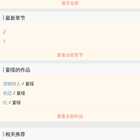
展开全部
短篇 - 完结 - 文艺 - 第一人称
日系
最新章节
-田中秘密筹备求婚产生误会促使的单人旅行
-洁子小姐的北海道回忆录
2
-如果ooc我先致歉
1
查看全部章节
宴绥的作品
宠物情人
/
宴绥
初恋
/
宴绥
红
/
宴绥
查看全部作品
相关推荐