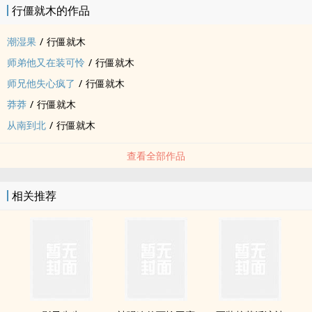
行僵就木的作品
潮湿果
/
行僵就木
师弟他又在装可怜
/
行僵就木
师兄他失心疯了
/
行僵就木
莽莽
/
行僵就木
从南到北
/
行僵就木
查看全部作品
相关推荐