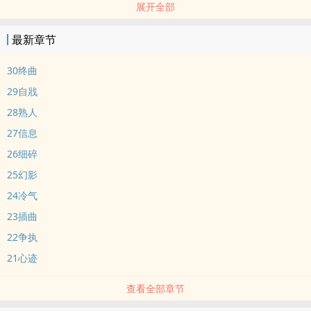
展开全部
李格自小不学无术，不务正业，小时候逃学逃课，长大了偷鸡摸狗，
是打不死的小强，让人恶心又驱逐不了。
最新章节
但他唯一怕陈随，怕陈随骂他，更怕陈随操他。
他躲了几年，本以为陈随优越的家境和人生会和他再不相干，没想到
30终曲
陈随成了警察，第一次抓他偷东西，第二次抓他打架，第三次抓到他
29自戕
涉黄。
28熟人
李格哆哆嗦嗦道歉，以为护住了自己，陈随只是低低看着他，脱掉衬
27信息
衫和皮带。
“我说过，第三次会‎‎干‎死‎‍‌你‍。”
26细碎
————
25幻影
正派禁欲警察1×心思不正小混混双性0
24冷气
‌‍1‎‌‍v‌‍1‍‌，受小混混三观不正，非典型破镜重圆，脑洞产物，非严谨现实
23插曲
向
22争执
21心迹
查看全部章节