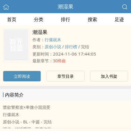
潮湿果
首页
分类
排行
搜索
足迹
潮湿果
作者：
行僵就木
类别：
原创小说
/
排行榜
/
完结
2024-11-06 17:44:05
更新时间：
最新章节：
30终曲
立即阅读
章节目录
加入书架
内容简介
禁欲警察攻×卑微小混混受
行僵就木
原创小说 - BL - 中篇 - 完结
现代 - 破镜重圆 - 荤素均衡