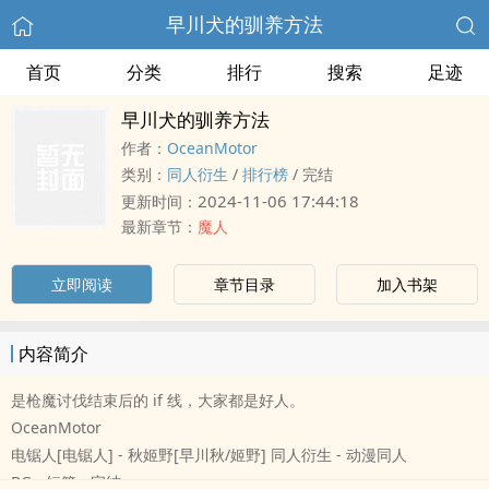
早川犬的驯养方法
首页
分类
排行
搜索
足迹
早川犬的驯养方法
作者：
OceanMotor
类别：
‍同‍人‎衍生
/
排行榜
/
完结
2024-11-06 17:44:18
更新时间：
最新章节：
魔人
立即阅读
章节目录
加入书架
内容简介
是枪魔讨伐结束后的 if 线，大家都是好人。
OceanMotor
电锯人[电锯人] - 秋姬野[早川秋/姬野] ‍同‍人‎衍生 - 动漫‍同‍人‎
BG - 短篇 - 完结