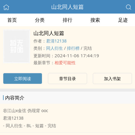
山北‎‍同‌人‍‎‌短篇
首页
分类
排行
搜索
足迹
山北‎‍同‌人‍‎‌短篇
作者：
君清12138
类别：
‎‍同‌人‍‎‌衍生
/
排行榜
/
完结
2024-11-06 17:44:19
更新时间：
最新章节：
相爱可能性
立即阅读
章节目录
加入书架
内容简介
谷江山x金弦 伪现背 ooc
君清12138
- ‎‍同‌人‍‎‌衍生 - BL - 短篇 - 完结