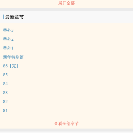
展开全部
喂药，锁链加身，强制囚禁。
年下纯情寡言男高x表面绅士内心狠辣西装暴徒
最新章节
剧情为谈恋爱服务
非典型破镜重圆
番外3
*
番外2
意味着爱情的所有东西：欲望、嫉妒和相似的孤独。——《烛烬》
番外1
新年特别篇
86【完】
85
84
83
82
81
查看全部章节