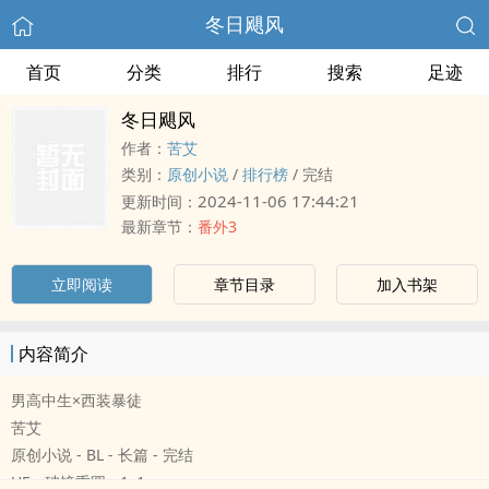
冬日飓风
首页
分类
排行
搜索
足迹
冬日飓风
作者：
苦艾
类别：
原创小说
/
排行榜
/
完结
2024-11-06 17:44:21
更新时间：
最新章节：
番外3
立即阅读
章节目录
加入书架
内容简介
男高中生×西装暴徒
苦艾
原创小说 - BL - 长篇 - 完结
HE - 破镜重圆 - ‌‎1‍‌‎v‌‍1‌