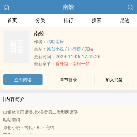
南蛟
首页
分类
排行
搜索
足迹
南蛟
作者：
咕咕南柯
类别：
原创小说
/
排行榜
/
完结
2024-11-06 17:45:26
更新时间：
最新章节：
番外篇—南柯一梦
立即阅读
章节目录
加入书架
内容简介
口嫌体直国师美攻x温柔男二类型医师受
咕咕南柯
原创小说 - 古代 - BL - 完结
正剧 - HE - 中篇