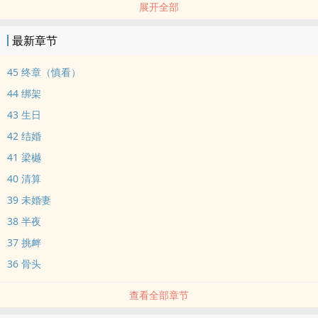
展开全部
文案：
自以为是的富家子弟贪图美色玩弄贫苦小老百姓。
最新章节
好学生学习好，性格好就是家境不太好。
公子哥啥都坏，就是家境不坏。
45 终章（慎看）
*攻是大烂人。受很倒霉，倒血霉。
44 绑架
*宋敛vs岑夏
43 生日
强制爱。强制爱。强制爱。
42 结婚
41 梁樾
40 清算
39 未婚妻
38 半夜
37 挑衅
36 骨头
查看全部章节