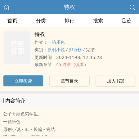
特权
首页
分类
排行
搜索
足迹
特权
作者：
一箱乐色
类别：
原创小说
/
排行榜
/
完结
2024-11-06 17:45:28
更新时间：
最新章节：
45 终章（慎看）
立即阅读
章节目录
加入书架
内容简介
公子哥欺负穷学生。
一箱乐色
原创小说 - BL - 长篇 - 完结
强制爱 - ‍‌1‎‌‌v‌1‎ - 荤素均衡