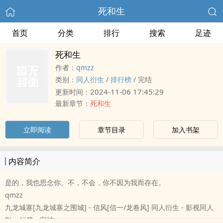
死和生
首页
分类
排行
搜索
足迹
死和生
作者：
qmzz
类别：
‍‎‌同‎人‌‎衍生
/
排行榜
/
完结
2024-11-06 17:45:29
更新时间：
最新章节：
死和生
立即阅读
章节目录
加入书架
内容简介
是的，我也思念你。不，不会，你不因为我而存在。
qmzz
九龙城寨[九龙城寨之围城] - 信风[信一/龙卷风] ‍‎‌同‎人‌‎衍生 - 影视‍‎‌同‎人‌‎
BL - 短篇 - 完结