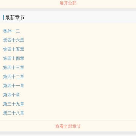
展开全部
荤素均衡
懦弱攻x各种受
最新章节
赵楚宋是个老实人，也是个loser。认真工作，偏偏总是被上司骂。
忠诚顾家，偏偏老婆跟人跑了。
番外一二
某次意外之后发现白天遇到的人晚上就会在梦里和他发生关系。
第四十六章
每次还都是不同的人。
第四十五章
他一直以为只有自己一个人做梦，就在梦里放纵了自己。
第四十四章
结果，突然发现，原来做梦的不止自己一个人？
那些人也都在做一样的梦。
第四十三章
被一群人找上门之后的赵楚宋哭出来：“对不起，我以为那都是梦才做
第四十二章
的。我会负责的。”
第四十一章
上司&总裁&竹马&大佬&地铁少年：不准只负一个人的责，我的那份
第四十章
也要负责！
第三十九章
总攻NP文。攻很软弱，很平凡，很老实，也很没出息，但是很有原则
【才怪】。
第三十八章
不会有什幺反转变强之类的，性格上一直都很弱，偶尔会强势一下
查看全部章节
下。
受几乎都比攻强。