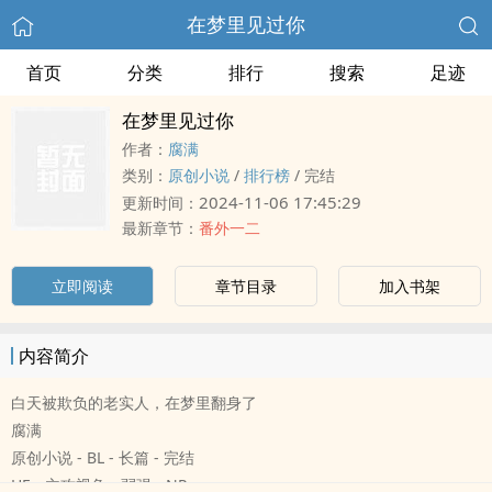
在梦里见过你
首页
分类
排行
搜索
足迹
在梦里见过你
作者：
腐满
类别：
原创小说
/
排行榜
/
完结
2024-11-06 17:45:29
更新时间：
最新章节：
番外一二
立即阅读
章节目录
加入书架
内容简介
白天被欺负的老实人，在梦里翻身了
腐满
原创小说 - BL - 长篇 - 完结
HE - 主攻视角 - 弱强 - NP