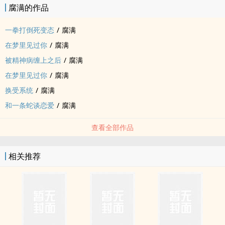
腐满的作品
注意事项：本文弱强仅限攻受性格，不对任何有控度需求的读者负
责。
一拳打倒死变态
/
腐满
在梦里见过你
/
腐满
被精神病缠上之后
/
腐满
在梦里见过你
/
腐满
换受系统
/
腐满
和一条蛇谈恋爱
/
腐满
查看全部作品
相关推荐