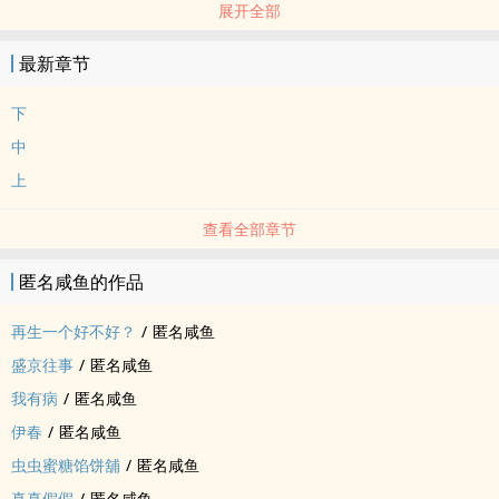
展开全部
1️⃣角色巨ooc➕文盲云玩家➕美男帅哥啵嘴文学➕伪ntr强制➕旬给晏口
2️⃣勉力大火猛炒仍然力有不逮之处。上是重逢啵嘴，中是怒然大勃然
最新章节
后口人，下是激情开动。笔力有限，本质还是为爱发电，如有雷到真
的‌‎私‎‍‌密‎‌马楼🏳️🏳️
下
3️⃣内含个人xp大放出：外表正人君子、相貌堂堂其实会看春宫做坏事
中
喜欢逗猫的微‌‍‍腹‍黑‍旬子哥✖️艳光四射在床上被玩弄于股掌之间的纯洁
上
小猫晏
不要问为什幺晏子哥风流又纯洁，问就是花魁是闺蜜，阿旬是老公
查看全部章节
匿名咸鱼的作品
再生一个好不好？
/
匿名咸鱼
盛京往事
/
匿名咸鱼
我有病
/
匿名咸鱼
伊春
/
匿名咸鱼
虫虫蜜糖馅饼舖
/
匿名咸鱼
真真假假
/
匿名咸鱼