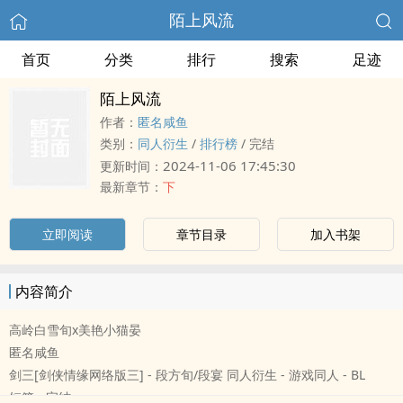
陌上风流
首页
分类
排行
搜索
足迹
陌上风流
作者：
匿名咸鱼
类别：
‌同‌‍‎人‌衍生
/
排行榜
/
完结
2024-11-06 17:45:30
更新时间：
最新章节：
下
立即阅读
章节目录
加入书架
内容简介
高岭白雪旬x美艳小猫晏
匿名咸鱼
剑三[剑侠情缘网络版三] - 段方旬/段宴 ‌同‌‍‎人‌衍生 - 游戏‌同‌‍‎人‌ - BL
短篇 - 完结