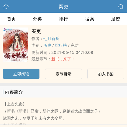
秦吏
首页
分类
排行
搜索
足迹
秦吏
作者：
七月新番
类别：
历史
/
排行榜
/
完结
2021-06-15 04:10:08
更新时间：
最新章节：
新书，来了！
立即阅读
章节目录
加入书架
内容简介
【上古先秦】
（新书《新书》已发，新莽之际，穿越者大战位面之子）
战国之末，华夏千年未有之大变局。
有人天生世卿。