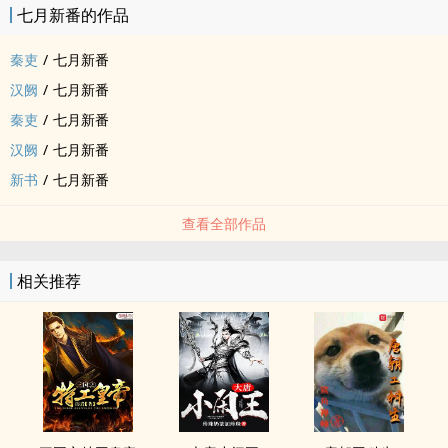
七月新番的作品
秦吏
/
七月新番
汉阙
/
七月新番
秦吏
/
七月新番
汉阙
/
七月新番
新书
/
七月新番
查看全部作品
相关推荐