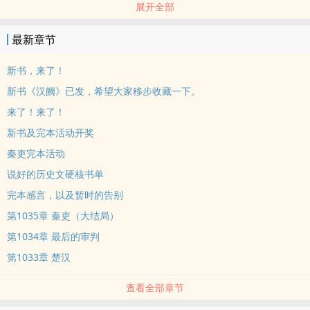
展开全部
有人贵为公子。
他却重生成秦国小卒黑夫，云梦秦简中的小人物。
最新章节
为免死于沟壑，为掌握自己命运，他奋力向上攀爬。
好在，他赶上了一个大时代。
新书，来了！
六王毕，四海一！千年血统，敌不过军功授爵。六国豪贵，皆被秦吏
新书《汉阙》已发，希望大家移步收藏一下。
踩在脚下。黑夫只想笑问一句:王侯将相，宁有种乎?
来了！来了！
南取百越，北却匈奴，氐羌西遁，楼船东渡。六合之内，皇帝之土。
新书及完本活动开奖
在他参与下，历史有何改变？
秦始皇固有一死，天下将分。身为秦吏，又当如何抉择，是推波助
秦吏完本活动
澜，还是力挽狂澜?
说好的历史文硬核书单
完本感言，以及暂时的告别
第1035章 秦吏（大结局）
第1034章 最后的审判
第1033章 楚汉
查看全部章节