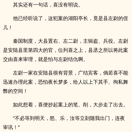
其实还有一句话，喜没有明说。
他已经听说了，这犯案的湖阳亭长，竟是县左尉的侄
儿！
秦国制度，大县置右、左二尉，主辑盗、兵役。左尉
是安陆县里第四大的官，位列喜之上，县丞之所以将此案
交由喜来审理，就是怕与左尉结仇啊。
左尉一家在安陆县很有背景，广结宾客，倘若喜不能
迅速办理此案，恐怕夜长梦多，给人以上下其手、徇私舞
弊的空间！
如此想着，喜便抄起案上的笔、削，大步走了出去。
“不必等到明天，怒、乐，汝等立刻随我出门，连夜
审讯！”