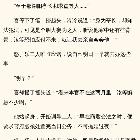
“至于那湖阳亭长和求盗等人……”
喜停下了笔，擡起头，冷冷说道：“身为亭长，却知
法犯法，可见是个胆大妄为之人，听说他家中还有些背
景，汝等恐怕应付不来，就让我去亲自会会他。“
怒、乐二人唯唯应诺，说自己明日一早就去办这些
事。
“明早？”
喜却摇了摇头道：“看来本官不在这两月里，汝等懈
怠不少啊。”
他站起身，开始训导二人：“早在商君变法之时，便
要求官府必须处置完当日公务，不可拖延过夜！”