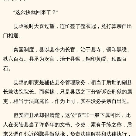
“这幺快就回来了？”
县丞顿时大喜过望，连忙整了整衣冠，竟打算亲自出
门相迎。
秦国制度，县以县令为长官，治于县寺，铜印黑绶、
秩六百石。县丞为次官，治于县狱，铜印黄绶、秩四百
石。
县丞的职责是辅佐县令管理政务，相当于后世的副县
长兼法院院长。而狱掾，只是县丞之下分管诉讼刑狱的属
吏，相当于法庭庭长，作为上司，实在没必要亲自出迎。
但安陆县丞却很清楚，这位“喜”非一般下属可比，此
人在安陆县当了许多年的文书、令吏，素有干练之称，后
来又调任邻近的鄢县做狱掾，负责法律解答和法律执行，