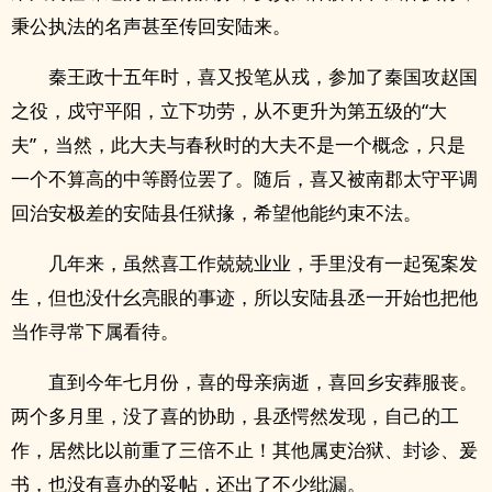
秉公执法的名声甚至传回安陆来。
秦王政十五年时，喜又投笔从戎，参加了秦国攻赵国
之役，戍守平阳，立下功劳，从不更升为第五级的“大
夫”，当然，此大夫与春秋时的大夫不是一个概念，只是
一个不算高的中等爵位罢了。随后，喜又被南郡太守平调
回治安极差的安陆县任狱掾，希望他能约束不法。
几年来，虽然喜工作兢兢业业，手里没有一起冤案发
生，但也没什幺亮眼的事迹，所以安陆县丞一开始也把他
当作寻常下属看待。
直到今年七月份，喜的母亲病逝，喜回乡安葬服丧。
两个多月里，没了喜的协助，县丞愕然发现，自己的工
作，居然比以前重了三倍不止！其他属吏治狱、封诊、爰
书，也没有喜办的妥帖，还出了不少纰漏。