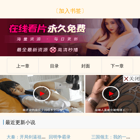
〔加入书签〕
上ー章
目录
封面
下ー章
最近更新小说
大秦：开局剑逼祖龙退位！
三国领主：我的一切十倍暴击！
回明争霸录