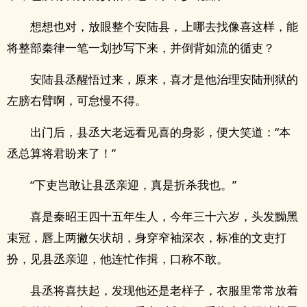
想想也对，放眼整个安陆县，上哪去找像喜这样，能
将整部秦律一笔一划抄写下来，并倒背如流的循吏？
安陆县丞醒悟过来，原来，喜才是他治理安陆刑狱的
左膀右臂啊，可怠慢不得。
出门后，县丞大老远看见喜的身影，便大笑道：“本
丞总算将君盼来了！”
“下吏岂敢让县丞亲迎，真是折杀我也。”
喜是秦昭王四十五年生人，今年三十六岁，头发黝黑
束冠，唇上两撇矢状胡，身穿窄袖深衣，标准的文吏打
扮，见县丞亲迎，他连忙作揖，口称不敢。
县丞将喜扶起，发现他还是老样子，衣服里常常放着