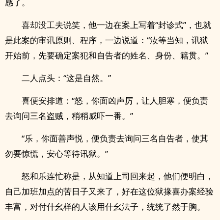
感了。
喜却没工夫说笑，他一边在案上写着“封诊式”，也就
是此案的审讯原则、程序，一边说道：“汝等当知，讯狱
开始前，先要确定案犯和自告者的姓名、身份、籍贯。”
二人点头：“这是自然。”
喜便安排道：“怒，你面凶声厉，让人胆寒，便负责
去询问三名盗贼，稍稍威吓一番。”
“乐，你面善声悦，便负责去询问三名自告者，使其
勿要惊慌，安心等待讯狱。”
怒和乐连忙称是，从知道上司回来起，他们便明白，
自己加班加点的苦日子又来了，好在这位狱掾喜办案经验
丰富，对付什幺样的人该用什幺法子，统统了然于胸。