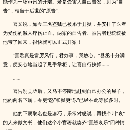
能作为一场审讯的开端。若是受害人自己告发，则为“自
告”，相当于后世的“原告”。
喜又说，如今三名盗贼已被系于县狱，并安排了医者
.
为受伤的贼人疗伤止血。两案的自告者、被告者也统统被
他带了回来，很快就可以正式开案！
“喜君真是雷厉风行，君办事，我放心。”县丞十分满
意，便安心地当起了甩手掌柜，让喜自行抉择……
……
喜告别县丞后，又马不停蹄地赶到自己办公的屋子，
他的两名下属，令吏“怒”和狱吏“乐”已经在此等候多时。
他的下属取名也是凑巧，乐常对怒说，再找个叫“哀”
的人来做文书，他们这个小官署就凑齐“喜怒哀乐”四种情