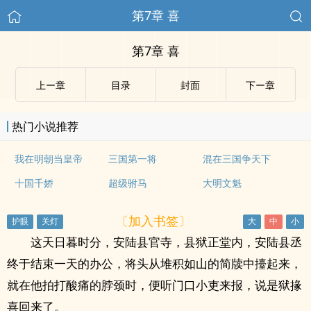
第7章 喜
第7章 喜
上ー章
目录
封面
下ー章
热门小说推荐
我在明朝当皇帝
三国第一将
混在三国争天下
十国千娇
超级驸马
大明文魁
〔加入书签〕
这天日暮时分，安陆县官寺，县狱正堂内，安陆县丞
终于结束一天的办公，将头从堆积如山的简牍中擡起来，
就在他拍打酸痛的脖颈时，便听门口小吏来报，说是狱掾
喜回来了。