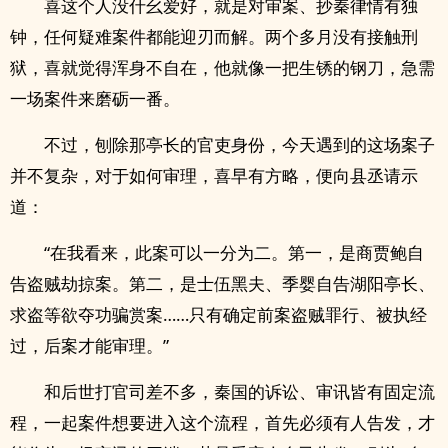
喜这个人没什幺爱好，就是对审案、抄秦律情有独
钟，任何疑难案件都能迎刃而解。两个多月没有接触刑
狱，喜就觉得浑身不自在，他就像一把生锈的钢刀，急需
一场案件来磨砺一番。
不过，刨除那亭长的官吏身份，今天遇到的这场案子
并不复杂，对于如何审理，喜早有方略，便向县丞请示
道：
“在我看来，此案可以一分为二。第一，是商贾鲍自
告盗贼劫掠案。第二，是士伍黑夫、季婴自告湖阳亭长、
求盗等欲夺功骗赏案……只有确定前案盗贼罪行、被执经
过，后案才能审理。”
和后世打官司差不多，秦国的诉讼、审讯皆有固定流
程，一起案件想要进入这个流程，首先必须有人告发，才