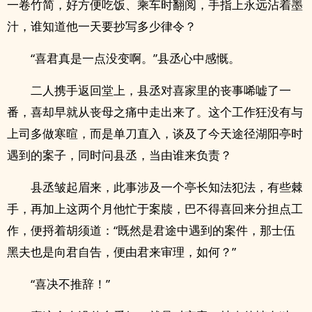
一卷竹简，好方便吃饭、乘车时翻阅，手指上永远沾着墨
汁，谁知道他一天要抄写多少律令？
“喜君真是一点没变啊。”县丞心中感慨。
二人携手返回堂上，县丞对喜家里的丧事唏嘘了一
番，喜却早就从丧母之痛中走出来了。这个工作狂没有与
上司多做寒暄，而是单刀直入，谈及了今天途径湖阳亭时
遇到的案子，同时问县丞，当由谁来负责？
县丞皱起眉来，此事涉及一个亭长知法犯法，有些棘
手，再加上这两个月他忙于案牍，巴不得喜回来分担点工
作，便捋着胡须道：“既然是君途中遇到的案件，那士伍
黑夫也是向君自告，便由君来审理，如何？”
“喜决不推辞！”