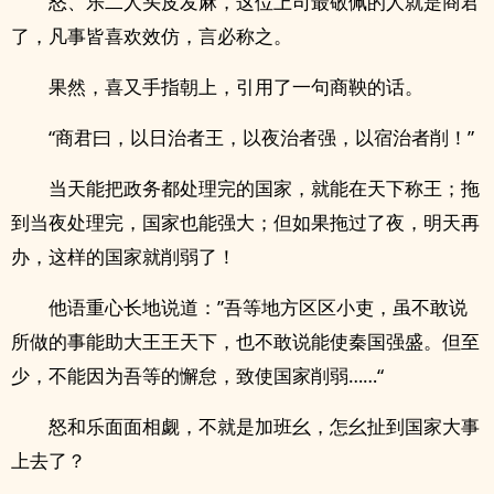
怒、乐二人头皮发麻，这位上司最敬佩的人就是商君
了，凡事皆喜欢效仿，言必称之。
果然，喜又手指朝上，引用了一句商鞅的话。
“商君曰，以日治者王，以夜治者强，以宿治者削！”
当天能把政务都处理完的国家，就能在天下称王；拖
到当夜处理完，国家也能强大；但如果拖过了夜，明天再
办，这样的国家就削弱了！
他语重心长地说道：”吾等地方区区小吏，虽不敢说
所做的事能助大王王天下，也不敢说能使秦国强盛。但至
少，不能因为吾等的懈怠，致使国家削弱……“
怒和乐面面相觑，不就是加班幺，怎幺扯到国家大事
上去了？