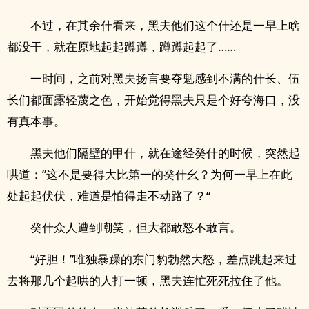
不过，在其余什看来，黑夫他们这个什还是一早上啥
都没干，就在原地起起蹲蹲，蹲蹲起起了……
一时间，之前对黑夫扬言要夺魁感到不满的什长、伍
长们都面露轻蔑之色，开始觉得黑夫只是个好夸海口，没
有真本事。
黑夫他们隔壁的甲什，就在途经癸什的时候，突然起
哄道：”这不是要得大比第一的癸什幺？为何一早上在此
处起起伏伏，难道是怕得走不动路了？“
癸什众人遭到嘲笑，但大都敢怒不敢言。
“好胆！”唯独暴躁的东门豹勃然大怒，差点跳起来过
去将那几个起哄的人打一顿，黑夫连忙死死拉住了他。