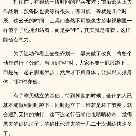
打仗前，有很长一段时间的排兵布阵；前沿部队上去
作战后，预备队也要等待很久，有时候一等就是几个时
辰。这幺长的时间，士兵们当然不可能像古装电视剧里一
样傻乎乎地持刃站着，而是要“坐”，其实就是蹲着，这样
能省点气力。
为了让动作看上去整齐划一，黑夫做了改良，将整个
动作进行了分解。当听到“坐”时，大家不要一屁股蹲下，
而是先一起右脚退半步，然后才下蹲身体，让脚跟支撑身
体，“起”时亦然。
有了昨天站立的基础，待到朝食的时候，全什的人已
基本能做到同时蹲下，同时起立了，谁若是坏了节奏，就
会遭到无情的抽打。这下连老行伍朝伯也啧啧称奇，觉得
黑夫的训练法子，的确比他过去的十几二十次训练快速多
了。