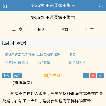
第25章 不是冤家不聚首
第25章 不是冤家不聚首
上ー章
目录
封面
下ー章
热门小说推荐
最强军师之鬼才郭嘉
三国之召唤猛将
偷香
开着外挂闯三国
味结膳缘
乱晋我为王
〔加入书签〕
（求推荐票）
其实不光在外人眼中，黑夫的这种训练方式是在自寻
死路，在站了一天后，连癸什里也有了异样的声音……