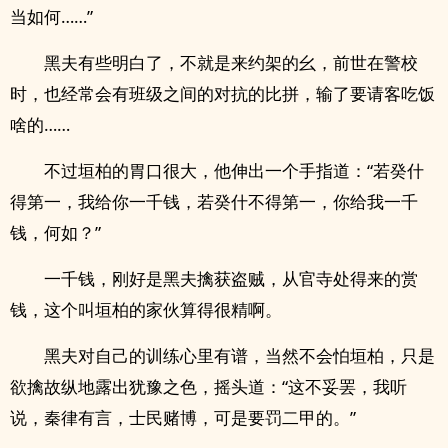
当如何……”
黑夫有些明白了，不就是来约架的幺，前世在警校
时，也经常会有班级之间的对抗的比拼，输了要请客吃饭
啥的……
不过垣柏的胃口很大，他伸出一个手指道：“若癸什
得第一，我给你一千钱，若癸什不得第一，你给我一千
钱，何如？”
一千钱，刚好是黑夫擒获盗贼，从官寺处得来的赏
钱，这个叫垣柏的家伙算得很精啊。
黑夫对自己的训练心里有谱，当然不会怕垣柏，只是
欲擒故纵地露出犹豫之色，摇头道：“这不妥罢，我听
说，秦律有言，士民赌博，可是要罚二甲的。”