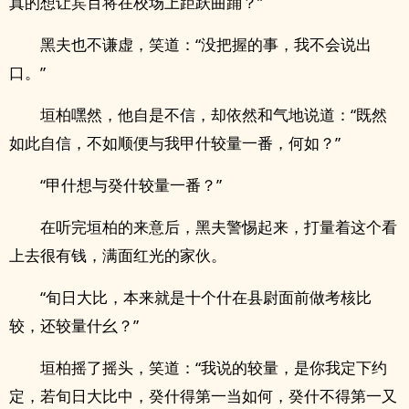
真的想让宾百将在校场上距跃曲踊？”
黑夫也不谦虚，笑道：“没把握的事，我不会说出
口。”
垣柏嘿然，他自是不信，却依然和气地说道：“既然
如此自信，不如顺便与我甲什较量一番，何如？”
“甲什想与癸什较量一番？”
在听完垣柏的来意后，黑夫警惕起来，打量着这个看
上去很有钱，满面红光的家伙。
“旬日大比，本来就是十个什在县尉面前做考核比
较，还较量什幺？”
垣柏摇了摇头，笑道：“我说的较量，是你我定下约
定，若旬日大比中，癸什得第一当如何，癸什不得第一又