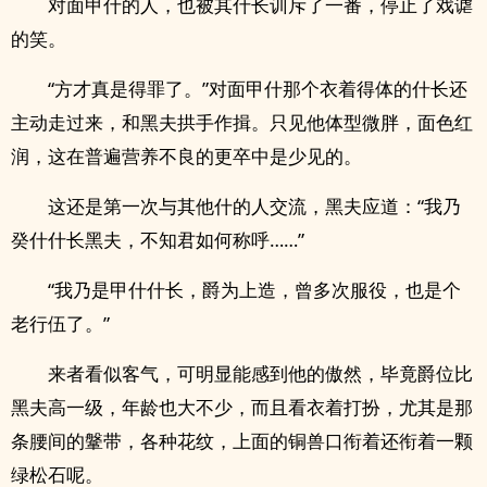
对面甲什的人，也被其什长训斥了一番，停止了戏谑
的笑。
“方才真是得罪了。”对面甲什那个衣着得体的什长还
主动走过来，和黑夫拱手作揖。只见他体型微胖，面色红
润，这在普遍营养不良的更卒中是少见的。
这还是第一次与其他什的人交流，黑夫应道：“我乃
癸什什长黑夫，不知君如何称呼……”
“我乃是甲什什长，爵为上造，曾多次服役，也是个
老行伍了。”
来者看似客气，可明显能感到他的傲然，毕竟爵位比
黑夫高一级，年龄也大不少，而且看衣着打扮，尤其是那
条腰间的鞶带，各种花纹，上面的铜兽口衔着还衔着一颗
绿松石呢。