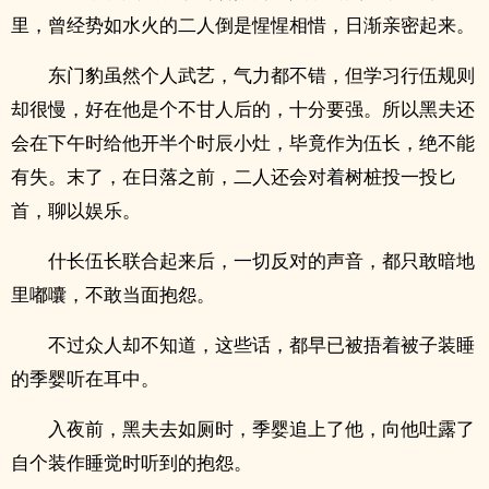
里，曾经势如水火的二人倒是惺惺相惜，日渐亲密起来。
东门豹虽然个人武艺，气力都不错，但学习行伍规则
却很慢，好在他是个不甘人后的，十分要强。所以黑夫还
会在下午时给他开半个时辰小灶，毕竟作为伍长，绝不能
有失。末了，在日落之前，二人还会对着树桩投一投匕
首，聊以娱乐。
什长伍长联合起来后，一切反对的声音，都只敢暗地
里嘟囔，不敢当面抱怨。
不过众人却不知道，这些话，都早已被捂着被子装睡
的季婴听在耳中。
入夜前，黑夫去如厕时，季婴追上了他，向他吐露了
自个装作睡觉时听到的抱怨。