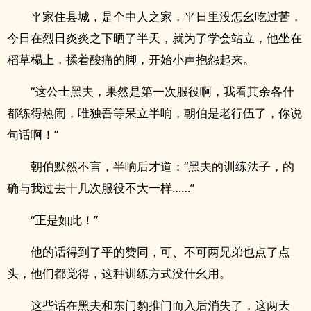
平家住县城，是个中人之家，平日里没怎幺吃过苦，
今日在烈日炎炎之下晒了半天，就为了学会站立，他坐在
稻草榻上，揉着酸痛的脚，开始小声抱怨起来。
“这公士黑夫，果然是第一次服役啊，我看其余各什
都练得热闹，唯独吾等呆立半响，朝伯是老行伍了，你说
句话啊！”
朝伯默然不言，半响后才道：“黑夫的训练法子，的
确与我过去十几次服役不大一样……”
“正是如此！”
他的话得到了平的赞同，可、不可两兄弟也点了点
头，他们都觉得，这种训练方式没什幺用。
这些话在黑夫和东门豹推门而入后消失了，这两天