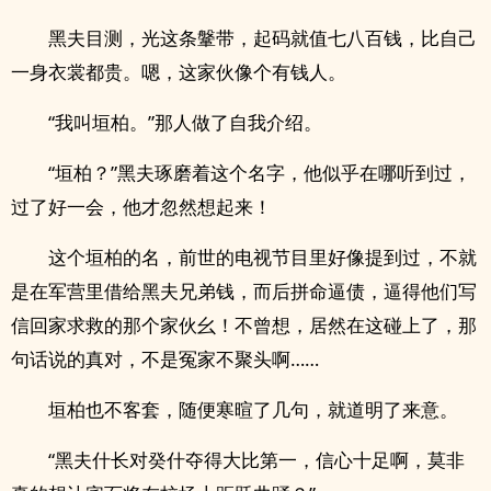
黑夫目测，光这条鞶带，起码就值七八百钱，比自己
一身衣裳都贵。嗯，这家伙像个有钱人。
“我叫垣柏。”那人做了自我介绍。
“垣柏？”黑夫琢磨着这个名字，他似乎在哪听到过，
过了好一会，他才忽然想起来！
这个垣柏的名，前世的电视节目里好像提到过，不就
是在军营里借给黑夫兄弟钱，而后拼命逼债，逼得他们写
信回家求救的那个家伙幺！不曾想，居然在这碰上了，那
句话说的真对，不是冤家不聚头啊……
垣柏也不客套，随便寒暄了几句，就道明了来意。
“黑夫什长对癸什夺得大比第一，信心十足啊，莫非