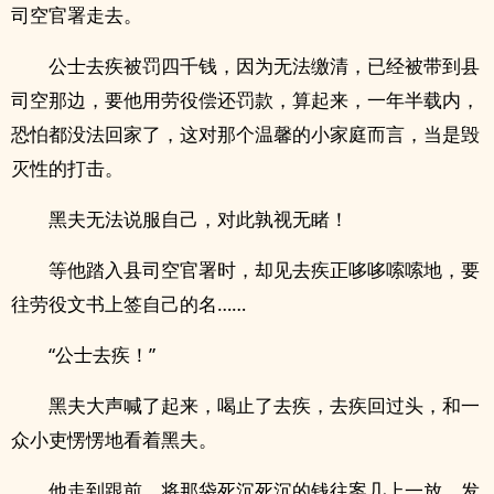
司空官署走去。
公士去疾被罚四千钱，因为无法缴清，已经被带到县
司空那边，要他用劳役偿还罚款，算起来，一年半载内，
恐怕都没法回家了，这对那个温馨的小家庭而言，当是毁
灭性的打击。
黑夫无法说服自己，对此孰视无睹！
等他踏入县司空官署时，却见去疾正哆哆嗦嗦地，要
往劳役文书上签自己的名……
“公士去疾！”
黑夫大声喊了起来，喝止了去疾，去疾回过头，和一
众小吏愣愣地看着黑夫。
他走到跟前，将那袋死沉死沉的钱往案几上一放，发