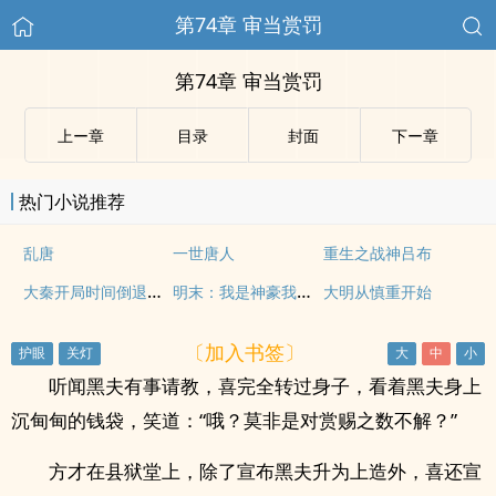
第74章 审当赏罚
第74章 审当赏罚
上ー章
目录
封面
下ー章
热门小说推荐
乱唐
一世唐人
重生之战神吕布
大秦开局时间倒退三十秒
明末：我是神豪我怕谁
大明从慎重开始
〔加入书签〕
听闻黑夫有事请教，喜完全转过身子，看着黑夫身上
沉甸甸的钱袋，笑道：“哦？莫非是对赏赐之数不解？”
方才在县狱堂上，除了宣布黑夫升为上造外，喜还宣