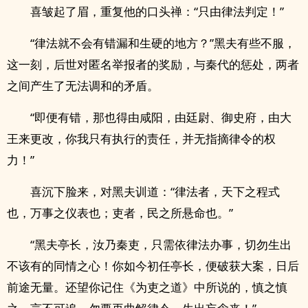
喜皱起了眉，重复他的口头禅：“只由律法判定！”
“律法就不会有错漏和生硬的地方？”黑夫有些不服，
这一刻，后世对匿名举报者的奖励，与秦代的惩处，两者
之间产生了无法调和的矛盾。
“即便有错，那也得由咸阳，由廷尉、御史府，由大
王来更改，你我只有执行的责任，并无指摘律令的权
力！”
喜沉下脸来，对黑夫训道：“律法者，天下之程式
也，万事之仪表也；吏者，民之所悬命也。”
“黑夫亭长，汝乃秦吏，只需依律法办事，切勿生出
不该有的同情之心！你如今初任亭长，便破获大案，日后
前途无量。还望你记住《为吏之道》中所说的，慎之慎