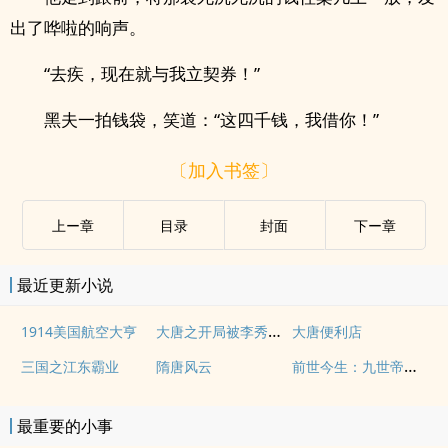
出了哗啦的响声。
“去疾，现在就与我立契券！”
黑夫一拍钱袋，笑道：“这四千钱，我借你！”
〔加入书签〕
上ー章
目录
封面
下ー章
最近更新小说
大唐之开局被李秀宁退婚
1914美国航空大亨
大唐便利店
前世今生：九世帝王被曝光
三国之江东霸业
隋唐风云
最重要的小事