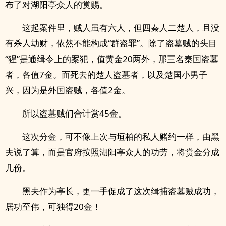
布了对湖阳亭众人的赏赐。
这起案件里，贼人虽有六人，但四秦人二楚人，且没
有杀人劫财，依然不能构成“群盗罪”。除了盗墓贼的头目
“猩”是通缉令上的案犯，值黄金20两外，那三名秦国盗墓
者，各值7金。而死去的楚人盗墓者，以及楚国小男子
兴，因为是外国盗贼，各值2金。
所以盗墓贼们合计赏45金。
这次分金，可不像上次与垣柏的私人赌约一样，由黑
夫说了算，而是官府按照湖阳亭众人的功劳，将赏金分成
几份。
黑夫作为亭长，更一手促成了这次缉捕盗墓贼成功，
居功至伟，可独得20金！