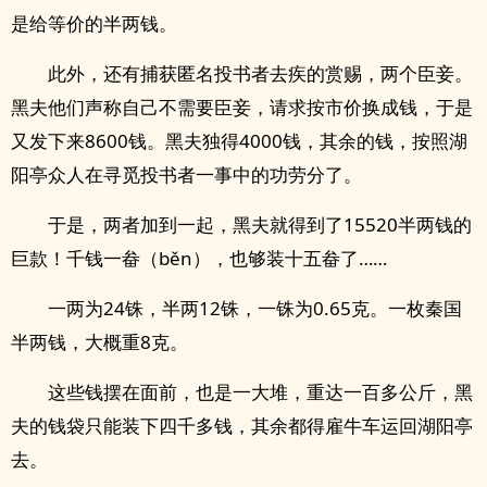
是给等价的半两钱。
此外，还有捕获匿名投书者去疾的赏赐，两个臣妾。
黑夫他们声称自己不需要臣妾，请求按市价换成钱，于是
又发下来8600钱。黑夫独得4000钱，其余的钱，按照湖
阳亭众人在寻觅投书者一事中的功劳分了。
于是，两者加到一起，黑夫就得到了15520半两钱的
巨款！千钱一畚（běn），也够装十五畚了……
一两为24铢，半两12铢，一铢为0.65克。一枚秦国
半两钱，大概重8克。
这些钱摆在面前，也是一大堆，重达一百多公斤，黑
夫的钱袋只能装下四千多钱，其余都得雇牛车运回湖阳亭
去。