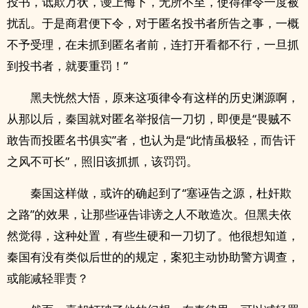
投书，诋欺万状，谩上侮下，无所不至，使得律令一度被
扰乱。于是商君便下令，对于匿名投书者所告之事，一概
不予受理，在未抓到匿名者前，连打开看都不行，一旦抓
到投书者，就要重罚！”
黑夫恍然大悟，原来这项律令有这样的历史渊源啊，
从那以后，秦国就对匿名举报信一刀切，即便是“畏贼不
敢告而投匿名书俱实”者，也认为是“此情虽极轻，而告讦
之风不可长”，照旧该抓抓，该罚罚。
秦国这样做，或许的确起到了“塞诬告之源，杜奸欺
之路”的效果，让那些诬告诽谤之人不敢造次。但黑夫依
然觉得，这种处置，有些生硬和一刀切了。他很想知道，
秦国有没有类似后世的的规定，案犯主动协助警方调查，
或能减轻罪责？