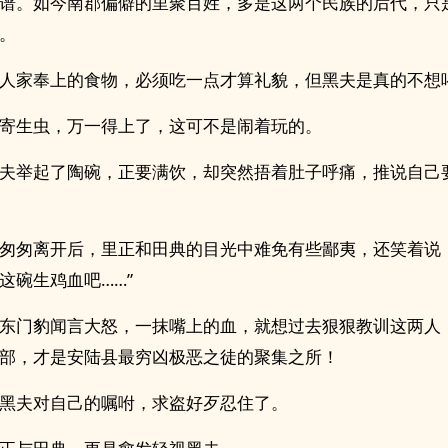
谱。如今南郡偏僻的里聚百姓，多是这两个民族的后代，只
。
人家奉上的食物，必须吃一点才算礼貌，但黑夫是真的不想
寄生虫，万一得上了，这可不是闹着玩的。
夫举起了陶碗，正要满饮，却突然捂着肚子呼痛，推说自己
匆匆离开后，里正和田典的目光中难免有些鄙夷，还笑着说
这碗生鸡血吧……”
东门豹闻言大怒，一抹嘴上的血，就想过去狠狠教训这两人
部，才是安陆县最穷凶极恶之徒的聚集之所！
黑夫对自己的嘱咐，求盗好歹忍住了。