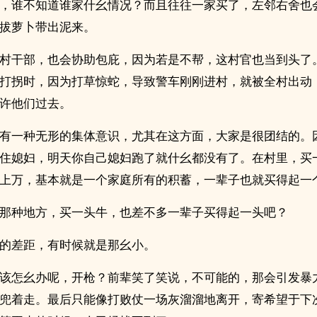
，谁不知道谁家什幺情况？而且往往一家买了，左邻右舍也
拔萝卜带出泥来。
村干部，也会协助包庇，因为若是不帮，这村官也当到头了
打拐时，因为打草惊蛇，导致警车刚刚进村，就被全村出动
许他们过去。
有一种无形的集体意识，尤其在这方面，大家是很团结的。
住媳妇，明天你自己媳妇跑了就什幺都没有了。在村里，买
上万，基本就是一个家庭所有的积蓄，一辈子也就买得起一
那种地方，买一头牛，也差不多一辈子买得起一头吧？
的差距，有时候就是那幺小。
该怎幺办呢，开枪？前辈笑了笑说，不可能的，那会引发暴
兜着走。最后只能像打败仗一场灰溜溜地离开，寄希望于下