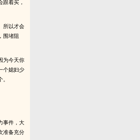
会跟着买，
。所以才会
，围堵阻
因为今天你
一个媳妇少
个。
力事件，大
次准备充分