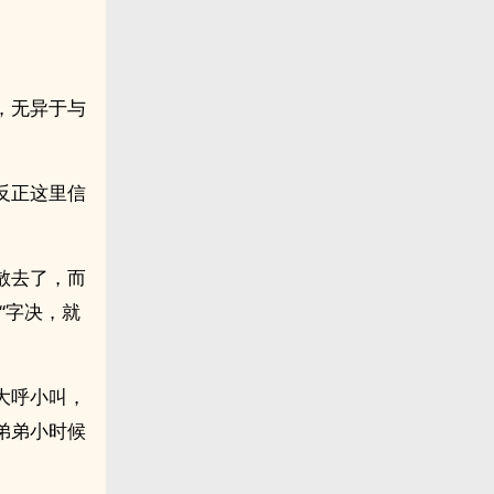
，无异于与
反正这里信
散去了，而
“字决，就
大呼小叫，
弟弟小时候