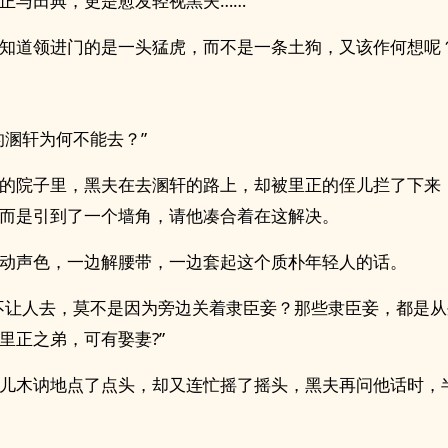
正与田典，更是愈发轻视黑夫……
知道领进门的是一头猛虎，而不是一条土狗，又该作何想呢
的溷轩为何不能去？”
的院子里，黑夫在去溷轩的路上，却被里正的侄儿拦了下来
而是引到了一个墙角，请他凑合着在这解决。
动声色，一边解腰带，一边套起这个质朴年轻人的话。
不让人去，莫不是因为旁边关着隶臣妾？那些隶臣妾，都是
里正之弟，可有娶妻?”
儿木讷地点了点头，却又连忙摇了摇头，黑夫再问他话时，