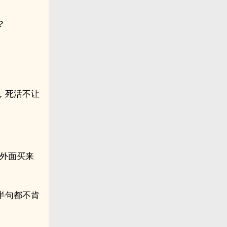
？
，死活不让
从外面买来
半句都不肯