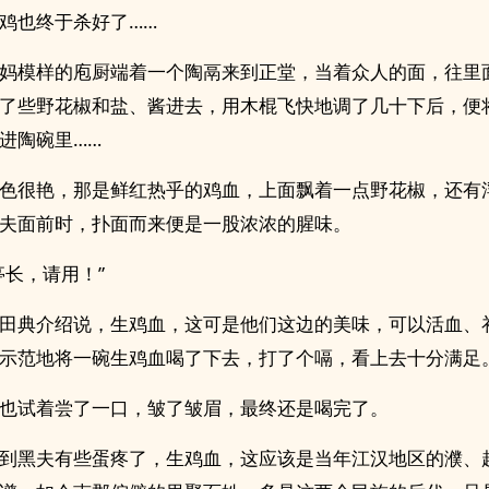
鸡也终于杀好了……
妈模样的庖厨端着一个陶鬲来到正堂，当着众人的面，往里
了些野花椒和盐、酱进去，用木棍飞快地调了几十下后，便
进陶碗里……
色很艳，那是鲜红热乎的鸡血，上面飘着一点野花椒，还有
夫面前时，扑面而来便是一股浓浓的腥味。
亭长，请用！”
田典介绍说，生鸡血，这可是他们这边的美味，可以活血、
示范地将一碗生鸡血喝了下去，打了个嗝，看上去十分满足
也试着尝了一口，皱了皱眉，最终还是喝完了。
到黑夫有些蛋疼了，生鸡血，这应该是当年江汉地区的濮、