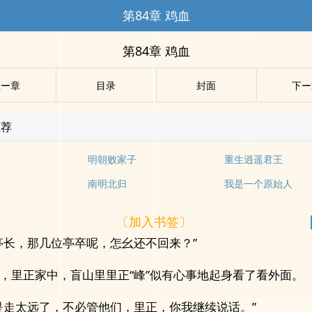
第84章 鸡血
第84章 鸡血
上ー章
目录
封面
下ー
推荐
明朝败家子
重生逍遥君王
南明北归
我是一个原始人
〔加入书签〕
亭长，那几位亭卒呢，怎幺还不回来？”
，里正家中，盲山里里正“峰”似有心事地起身看了看外面。
是走太远了，不必管他们，里正，你我继续说话。”