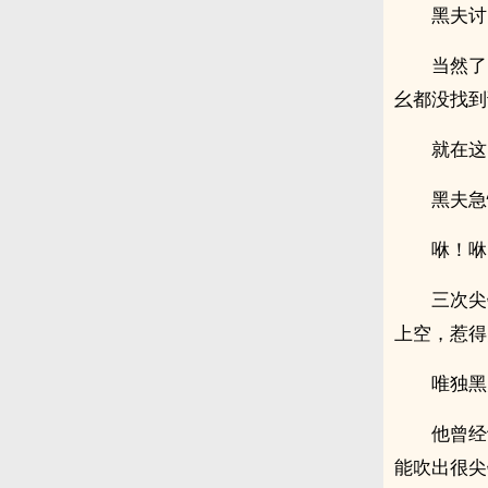
黑夫讨
当然了
幺都没找到
就在这
黑夫急
咻！咻
三次尖
上空，惹得
唯独黑
他曾经
能吹出很尖