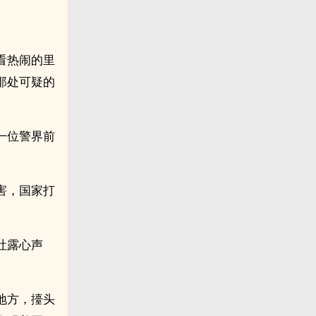
看热闹的里
那处可疑的
一位警界前
害，国家打
吐露心声
地方，擡头