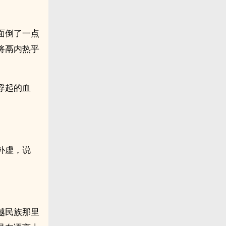
面倒了一点
将鬲内热乎
浮起的血
补虚，说
。
越民族那里