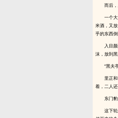
而后，
一个大
米酒，又放
乎的东西倒
入目颜
沫，放到黑
“黑夫
里正和
着，二人还
东门豹
这下轮