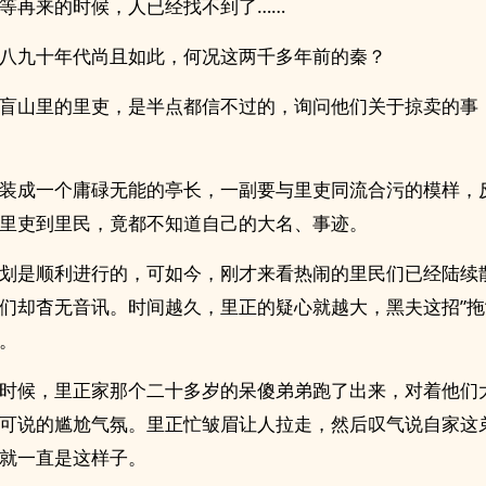
等再来的时候，人已经找不到了……
八九十年代尚且如此，何况这两千多年前的秦？
盲山里的里吏，是半点都信不过的，询问他们关于掠卖的事
装成一个庸碌无能的亭长，一副要与里吏同流合污的模样，
里吏到里民，竟都不知道自己的大名、事迹。
划是顺利进行的，可如今，刚才来看热闹的里民们已经陆续
们却杳无音讯。时间越久，里正的疑心就越大，黑夫这招”拖
。
时候，里正家那个二十多岁的呆傻弟弟跑了出来，对着他们
可说的尴尬气氛。里正忙皱眉让人拉走，然后叹气说自家这
就一直是这样子。