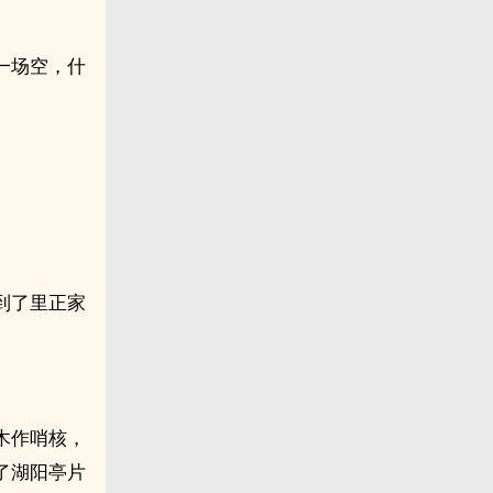
一场空，什
到了里正家
木作哨核，
了湖阳亭片