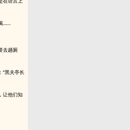
是在语言上
喝……
要去趟厕
：“黑夫亭长
，让他们知