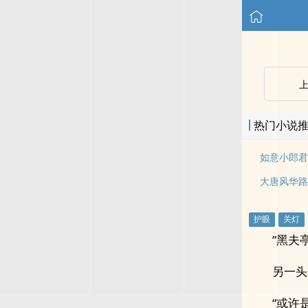
热门小说
如意小郎君
大唐风华路
“黑夫
另一头
“或许