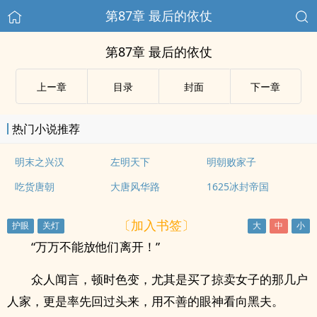
第87章 最后的依仗
第87章 最后的依仗
上ー章
目录
封面
下ー章
热门小说推荐
明末之兴汉
左明天下
明朝败家子
吃货唐朝
大唐风华路
1625冰封帝国
〔加入书签〕
“万万不能放他们离开！”
众人闻言，顿时色变，尤其是买了掠卖女子的那几户
人家，更是率先回过头来，用不善的眼神看向黑夫。