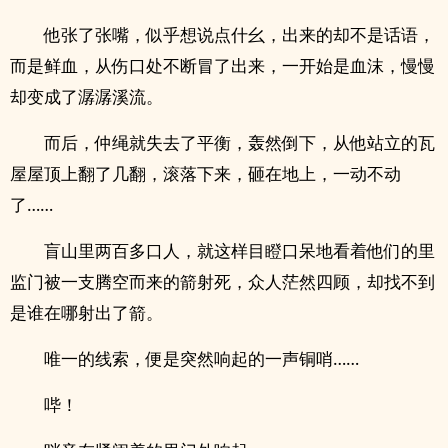
他张了张嘴，似乎想说点什幺，出来的却不是话语，
而是鲜血，从伤口处不断冒了出来，一开始是血沫，慢慢
却变成了潺潺溪流。
而后，仲绳就失去了平衡，轰然倒下，从他站立的瓦
屋屋顶上翻了几翻，滚落下来，砸在地上，一动不动
了……
盲山里两百多口人，就这样目瞪口呆地看着他们的里
监门被一支腾空而来的箭射死，众人茫然四顾，却找不到
是谁在哪射出了箭。
唯一的线索，便是突然响起的一声铜哨……
哔！