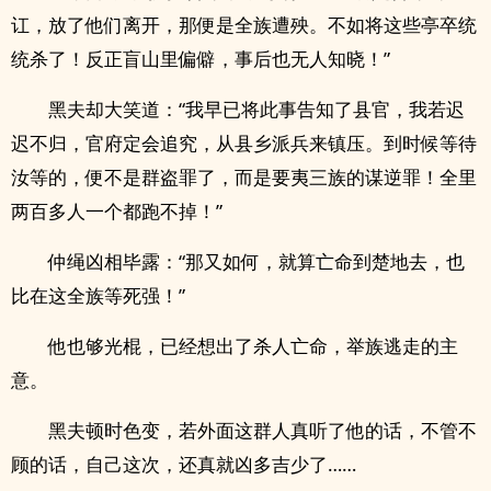
讧，放了他们离开，那便是全族遭殃。不如将这些亭卒统
统杀了！反正盲山里偏僻，事后也无人知晓！”
黑夫却大笑道：“我早已将此事告知了县官，我若迟
迟不归，官府定会追究，从县乡派兵来镇压。到时候等待
汝等的，便不是群盗罪了，而是要夷三族的谋逆罪！全里
两百多人一个都跑不掉！”
仲绳凶相毕露：“那又如何，就算亡命到楚地去，也
比在这全族等死强！”
他也够光棍，已经想出了杀人亡命，举族逃走的主
意。
黑夫顿时色变，若外面这群人真听了他的话，不管不
顾的话，自己这次，还真就凶多吉少了……