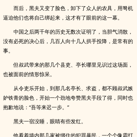
而后，黑夫又变了脸色，卸下了众人的农具，用弩机
逼迫他们也将自己绑起来，这才有了眼前的这一幕。
中国之后两千年的历史无数次证明了，当胆气消散，
没有必死的决心后，几百人向十几人拱手投降，是常有的
事。
但叔武带来的那几个县吏、亭长哪里见识过这场面，
也被面前的情形惊呆。
从令吏乐开始，到那几名亭长、求盗，都不顾叔武嫉
妒铁青的脸色，开始一个劲地夸赞黑夫手段了得，同时也
抱歉地说：“吾等来迟一步。”
黑夫一宿没睡，眼睛有些发红。
他看着墙内那几家被绑住的犯罪暴民，一个个像霜打