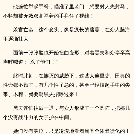
他连忙举起手弩，瞄准了里监门，想要射人先射马，
不料却被无数双高举着的手拦住了视线！
杀官亡命，这个念头，像是疯长的藤蔓，在众人脑海
里逐渐壮大。
面前一张张脸也开始扭曲变形，对着黑夫和众亭卒高
声呼喊道：“杀了他们！”
此时此刻，在族灭的威胁下，这些人连里吏、田典的
性命都不顾了，有几个性子急的，甚至已经擡起手中的尖
耒、木耜，就要朝黑夫招呼过来！
黑夫连忙往后一退，与众人形成了一个圆阵，把那几
个没有战斗力的女子护在中间。
她们没有哭泣，只是冷漠地看着周围全体暴徒化的里