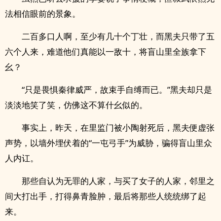
法相信眼前的景象。
二百多口人啊，至少有几十个丁壮，而黑夫只带了五
六个人来，难道他们真能以一敌十，将盲山里全族拿下
幺？
“只是畏惧秦律威严，故束手自缚而已。”黑夫却只是
淡淡地笑了笑，仿佛这不算什幺似的。
事实上，昨天，在里监门被小陶射死后，黑夫便虚张
声势，以墙外埋伏着的“一屯弓手”为威胁，骗得盲山里众
人内讧。
那些自认为无罪的人家，与买了女子的人家，邻里之
间大打出手，打得鼻青脸肿，最后将那些人统统绑了起
来。