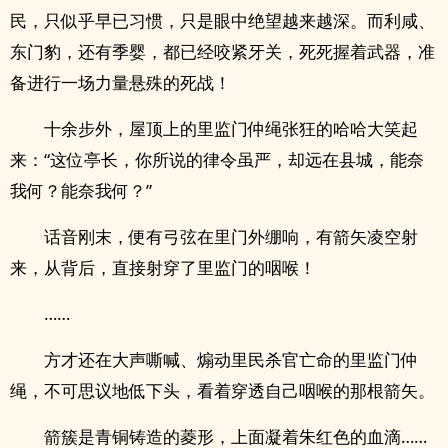
民，只似乎早已习惯，只是眼中绝望越来越深。而利咸、
东门豹，还有季婴，都已经咬紧牙关，死死握着武器，准
备进行一场力量悬殊的死战！
十余步外，屋顶上的里监门仲绳张狂的哈哈大笑起
来：“这位亭长，你所说的律令虽严，却远在县城，能奈
我何？能奈我何？”
话音刚末，便有弓弦在里门外绷响，有箭矢凌空射
来，从背后，直接射穿了里监门的咽喉！
……
方才还在大声嘶喊、煽动里民杀官亡命的里监门仲
绳，不可思议地低下头，看着穿透自己咽喉的那根箭矢。
箭簇是青铜铸造的菱形，上面凝着朱红色的血滴……