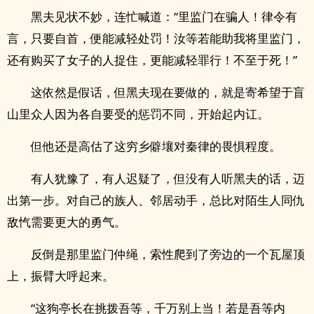
黑夫见状不妙，连忙喊道：“里监门在骗人！律令有
言，只要自首，便能减轻处罚！汝等若能助我将里监门，
还有购买了女子的人捉住，更能减轻罪行！不至于死！”
这依然是假话，但黑夫现在要做的，就是寄希望于盲
山里众人因为各自要受的惩罚不同，开始起内讧。
但他还是高估了这穷乡僻壤对秦律的畏惧程度。
有人犹豫了，有人迟疑了，但没有人听黑夫的话，迈
出第一步。对自己的族人、邻居动手，总比对陌生人同仇
敌忾需要更大的勇气。
反倒是那里监门仲绳，索性爬到了旁边的一个瓦屋顶
上，振臂大呼起来。
“这狗亭长在挑拨吾等，千万别上当！若是吾等内