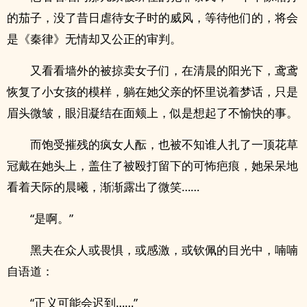
的茄子，没了昔日虐待女子时的威风，等待他们的，将会
是《秦律》无情却又公正的审判。
又看看墙外的被掠卖女子们，在清晨的阳光下，鸢鸢
恢复了小女孩的模样，躺在她父亲的怀里说着梦话，只是
眉头微皱，眼泪凝结在面颊上，似是想起了不愉快的事。
而饱受摧残的疯女人酝，也被不知谁人扎了一顶花草
冠戴在她头上，盖住了被殴打留下的可怖疤痕，她呆呆地
看着天际的晨曦，渐渐露出了微笑……
“是啊。”
黑夫在众人或畏惧，或感激，或钦佩的目光中，喃喃
自语道：
“正义可能会迟到……”