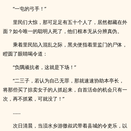
“一屯的弓手！”
里民们大惊，那可足足有五十个人了，居然都藏在外
面？如今唯一的聪明人死了，他们根本无从分辨真伪。
乘着里民陷入混乱之际，黑夫便指着里监门的尸体，
瞪圆了眼睛喝令道：
“负隅顽抗者，这就是下场！”
“二三子，若认为自己无罪，那就速速协助本亭长，
将那些买了掠卖女子的人抓起来，自首活命的机会只有一
次，再不抓紧，可就没了！”
……
次日清晨，当涢水乡游徼叔武带着县城的令吏乐，以