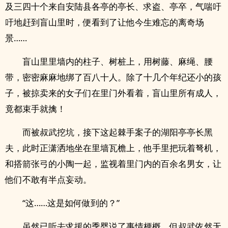
及三四十个来自安陆县各亭的亭长、求盗、亭卒，气喘吁
吁地赶到盲山里时，便看到了让他今生难忘的离奇场
景……
盲山里里墙内的柱子、树桩上，用树藤、麻绳、腰
带，密密麻麻地绑了百八十人。除了十几个年纪还小的孩
子，被掠卖来的女子们在里门外看着，盲山里所有‎‌成‎‌人‍‍，
竟都束手就擒！
而被叔武挖坑，接下这起棘手案子的湖阳亭亭长黑
夫，此时正潇洒地坐在里墙瓦檐上，他手里把玩着弩机，
和搭箭张弓的小陶一起，监视着里门内的百余名男女，让
他们不敢有半点妄动。
“这……这是如何做到的？”
虽然已听去求援的季婴说了事情梗概，但叔武依然无