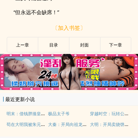
“但永远不会缺席！”
〔加入书签〕
上ー章
目录
封面
下ー章
最近更新小说
明末：借钱胖揍皇太极
穿越时空：玩转公元219年
极品太子爷
苟在大明我被朱元璋偷听心声
大秦：开局向祖龙索要太子位
大明：开局卖烧饼，朱元璋求我当皇帝