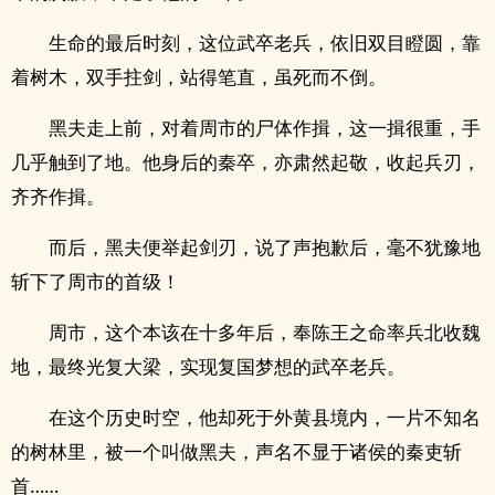
生命的最后时刻，这位武卒老兵，依旧双目瞪圆，靠
着树木，双手拄剑，站得笔直，虽死而不倒。
黑夫走上前，对着周市的尸体作揖，这一揖很重，手
几乎触到了地。他身后的秦卒，亦肃然起敬，收起兵刃，
齐齐作揖。
而后，黑夫便举起剑刃，说了声抱歉后，毫不犹豫地
斩下了周市的首级！
周市，这个本该在十多年后，奉陈王之命率兵北收魏
地，最终光复大梁，实现复国梦想的武卒老兵。
在这个历史时空，他却死于外黄县境内，一片不知名
的树林里，被一个叫做黑夫，声名不显于诸侯的秦吏斩
首……