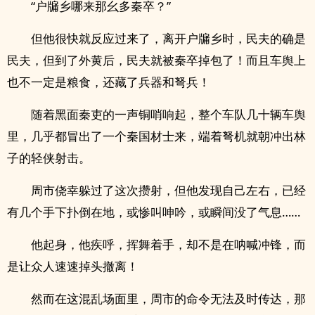
“户牖乡哪来那幺多秦卒？”
但他很快就反应过来了，离开户牖乡时，民夫的确是
民夫，但到了外黄后，民夫就被秦卒掉包了！而且车舆上
也不一定是粮食，还藏了兵器和弩兵！
随着黑面秦吏的一声铜哨响起，整个车队几十辆车舆
里，几乎都冒出了一个秦国材士来，端着弩机就朝冲出林
子的轻侠射击。
周市侥幸躲过了这次攒射，但他发现自己左右，已经
有几个手下扑倒在地，或惨叫呻吟，或瞬间没了气息……
他起身，他疾呼，挥舞着手，却不是在呐喊冲锋，而
是让众人速速掉头撤离！
然而在这混乱场面里，周市的命令无法及时传达，那