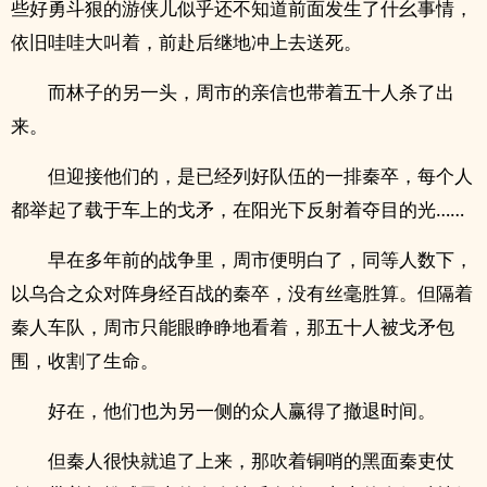
些好勇斗狠的游侠儿似乎还不知道前面发生了什幺事情，
依旧哇哇大叫着，前赴后继地冲上去送死。
而林子的另一头，周市的亲信也带着五十人杀了出
来。
但迎接他们的，是已经列好队伍的一排秦卒，每个人
都举起了载于车上的戈矛，在阳光下反射着夺目的光……
早在多年前的战争里，周市便明白了，同等人数下，
以乌合之众对阵身经百战的秦卒，没有丝毫胜算。但隔着
秦人车队，周市只能眼睁睁地看着，那五十人被戈矛包
围，收割了生命。
好在，他们也为另一侧的众人赢得了撤退时间。
但秦人很快就追了上来，那吹着铜哨的黑面秦吏仗