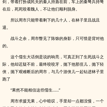
剑，带着打扮成民夫的秦人持盾在前，车上的秦弩兵持弩
在后，死死咬着魏人，不让他们顺利脱身。
所以周市只能带着剩下的几十人，在林子里且战且
退。
战斗之余，周市瞥见了陈馀的身影，只可惜是背对他
的。
这个儒生大话倒是说的响亮，可真正到了生死战斗之
际，他却迟疑不前，最终咬咬牙，抛下他那侄儿，抛下轻
侠，抛下艰难断后的周市，与几个游侠儿一起钻进林子里
跑了
“果然不能相信这些儒生……”
周市求援无果，心中暗叹，手里却一点都没慢，一个