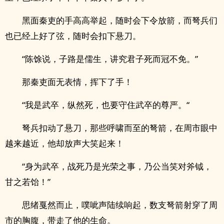
黑面秦吏的手高高举起，随时会下令放箭，而弩兵们
也已经上好了弦，随时会扣下悬刀。
“陈馀说，子路是儒生，讲究君子死而冠不免。”
那秦吏面无表情，挥下了手！
“我是武卒，纵然死，也要守住武卒的尊严。“
弩兵扣动了悬刀，那些呼啸而至的弩箭，在周市眼中
越来越近，他却放声大笑起来！
“身为武卒，战死乃是光荣之事，乃公当笑对斧钺，
甘之若饴！”
思绪戛然而止，噗呲声陆续响起，数支弩箭射穿了周
市的胸腹，带走了他的生命。