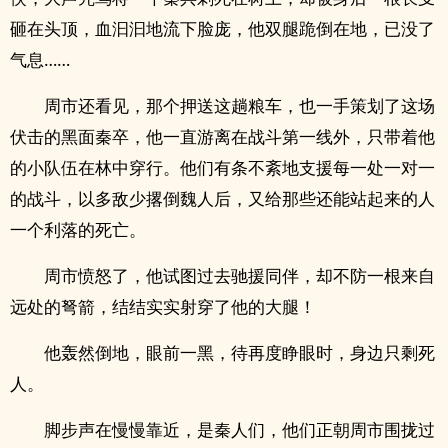
砸在头顶，血汩汩地流下脸庞，他双腿跪倒在地，已没了
气息……
周市还看见，那个押送这趟粮车，也一手策划了这场
伏击的黑面秦卒，他一直游离在战斗第一线外，只带着他
的小队伍在林中穿行。他们有条不紊地支援每一处一对一
的战斗，以多敌少撂倒魏人后，又给那些还能站起来的人
一个利落的死亡。
周市愤怒了，他试图过去驰援同伴，却不防一根来自
远处的弩箭，结结实实射穿了他的大腿！
他轰然倒地，眼前一黑，待再度睁眼时，身边只剩死
人。
脚步声在慢慢靠近，是秦人们，他们正朝周市围拢过