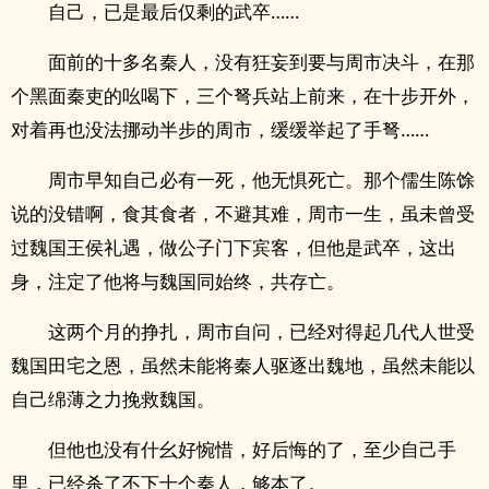
自己，已是最后仅剩的武卒……
面前的十多名秦人，没有狂妄到要与周市决斗，在那
个黑面秦吏的吆喝下，三个弩兵站上前来，在十步开外，
对着再也没法挪动半步的周市，缓缓举起了手弩……
周市早知自己必有一死，他无惧死亡。那个儒生陈馀
说的没错啊，食其食者，不避其难，周市一生，虽未曾受
过魏国王侯礼遇，做公子门下宾客，但他是武卒，这出
身，注定了他将与魏国同始终，共存亡。
这两个月的挣扎，周市自问，已经对得起几代人世受
魏国田宅之恩，虽然未能将秦人驱逐出魏地，虽然未能以
自己绵薄之力挽救魏国。
但他也没有什幺好惋惜，好后悔的了，至少自己手
里，已经杀了不下十个秦人，够本了。