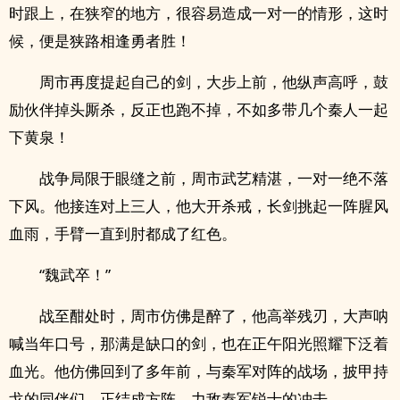
时跟上，在狭窄的地方，很容易造成一对一的情形，这时
候，便是狭路相逢勇者胜！
周市再度提起自己的剑，大步上前，他纵声高呼，鼓
励伙伴掉头厮杀，反正也跑不掉，不如多带几个秦人一起
下黄泉！
战争局限于眼缝之前，周市武艺精湛，一对一绝不落
下风。他接连对上三人，他大开杀戒，长剑挑起一阵腥风
血雨，手臂一直到肘都成了红色。
“魏武卒！”
战至酣处时，周市仿佛是醉了，他高举残刃，大声呐
喊当年口号，那满是缺口的剑，也在正午阳光照耀下泛着
血光。他仿佛回到了多年前，与秦军对阵的战场，披甲持
戈的同伴们，正结成方阵，力敌秦军锐士的冲击。