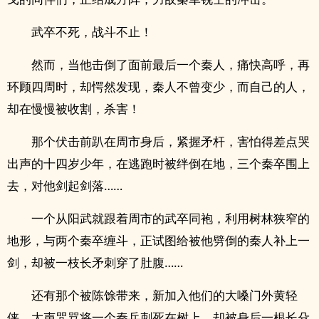
武卒不死，战斗不止！
然而，当他击倒了面前最后一个秦人，痛快高呼，再
环顾四周时，却愕然发现，秦人不曾变少，而自己的人，
却在慢慢被收割，杀害！
那个伏击前趴在周市身后，紧握矛杆，害怕得差点哭
出声的十四岁少年，在逃跑时被绊倒在地，三个秦卒围上
去，对他剑起剑落……
一个从阳武就跟着周市的武卒同袍，利用树林狭窄的
地形，与两个秦卒缠斗，正试图给被他劈倒的秦人补上一
剑，却被一枝长矛刺穿了肚腹……
还有那个被陈馀带来，新加入他们的大嗓门外黄轻
侠，大声咒骂将一个秦兵刺死在树上，却被身后一根长殳