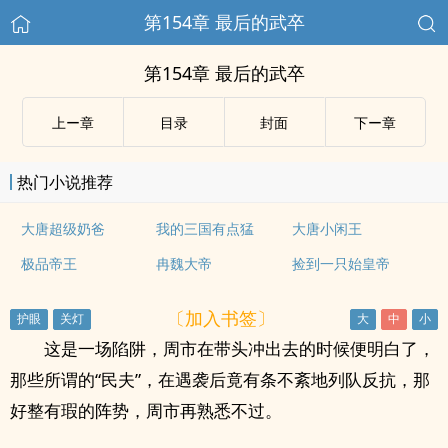
第154章 最后的武卒
第154章 最后的武卒
上ー章
目录
封面
下ー章
热门小说推荐
大唐超级奶爸
我的三国有点猛
大唐小闲王
极品帝王
冉魏大帝
捡到一只始皇帝
〔加入书签〕
这是一场陷阱，周市在带头冲出去的时候便明白了，
那些所谓的“民夫”，在遇袭后竟有条不紊地列队反抗，那
好整有瑕的阵势，周市再熟悉不过。