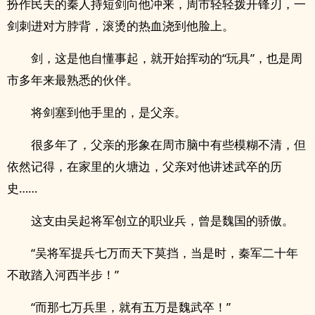
扮作民夫的秦人持短剑向他冲来，周市轻轻拨开锋刃，一
剑刺进对方脖背，滚烫的热血浇到他脸上。
剑，这是他自懂事起，就开始挥动的“玩具”，也是周
市多年来最熟悉的伙伴。
将剑塞到他手里的，是父亲。
很多年了，父亲的形象在周市脑中有些模糊不清，但
依然记得，在家里的火塘边，父亲对他讲述武卒的历
史……
这支由吴起将军创立的职业兵，曾是魏国的骄傲。
“吴将军提兵七万而天下莫挡，当是时，秦军二十年
不敢踏入河西半步！”
“而那七万兵里，就有五万是魏武卒！”