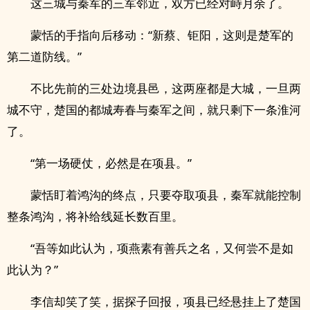
这三城与秦军的三军邻近，双方已经对峙月余了。
蒙恬的手指向后移动：“新蔡、钜阳，这则是楚军的
第二道防线。”
不比先前的三处边境县邑，这两座都是大城，一旦两
城不守，楚国的都城寿春与秦军之间，就只剩下一条淮河
了。
“第一场硬仗，必然是在项县。”
蒙恬盯着鸿沟的终点，只要夺取项县，秦军就能控制
整条鸿沟，将补给线延长数百里。
“吾等如此认为，项燕素有善兵之名，又何尝不是如
此认为？”
李信却笑了笑，据探子回报，项县已经悬挂上了楚国