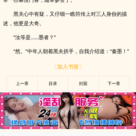
黑夫心中有疑，又仔细一瞧符传上对三人身份的描
述，他更是大奇。
“汝等是……墨者？”
“然。”中年人朝着黑夫拱手，自我介绍道：“秦墨！”
〔加入书签〕
上ー章
目录
封面
下ー章