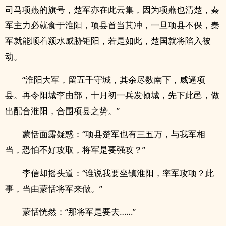
司马项燕的旗号，楚军亦在此云集，因为项燕也清楚，秦
军主力必就食于淮阳，项县首当其冲，一旦项县不保，秦
军就能顺着颍水威胁钜阳，若是如此，楚国就将陷入被
动。
“淮阳大军，留五千守城，其余尽数南下，威逼项
县。再令阳城李由部，十月初一兵发顿城，先下此邑，做
出配合淮阳，合围项县之势。”
蒙恬面露疑惑：“项县楚军也有三五万，与我军相
当，恐怕不好攻取，将军是要强攻？”
李信却摇头道：“谁说我要坐镇淮阳，率军攻项？此
事，当由蒙恬将军来做。”
蒙恬恍然：“那将军是要去……”