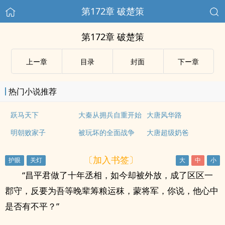
第172章 破楚策
第172章 破楚策
上ー章
目录
封面
下ー章
热门小说推荐
跃马天下
大秦从拥兵自重开始
大唐风华路
明朝败家子
被玩坏的全面战争
大唐超级奶爸
〔加入书签〕
“昌平君做了十年丞相，如今却被外放，成了区区一
郡守，反要为吾等晚辈筹粮运秣，蒙将军，你说，他心中
是否有不平？”