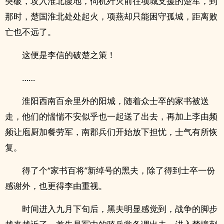
突破，攻入淮北腹地，伺机歼灭前往项城支援的楚军，到
那时，楚国淮北处处起火，项燕却只能困守孤城，距离败
亡也不远了。
这便是李信的破楚之策！
……
淮阳西南百余里外的阳城，随着众士卒的家书被送
走，他们的惴惴不安似乎也一起送了出去，再加上李由频
频让庖厨加餐劳军，南郡兵们开始放下担忧，士气有所恢
复。
得了个“家书百将”新绰号的黑夫，除了得到士卒一份
感谢外，也更得李由重视。
时间进入九月下旬后，黑夫明显感觉到，战争的脚步