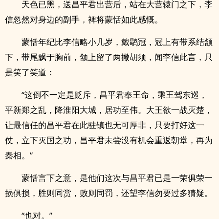
天色已黑，送昌平君出营后，站在大营辕门之下，李
信忽然对身边的副手，裨将蒙恬如此感慨。
蒙恬年纪比李信略小几岁，戴鹖冠，冠上有带系结颔
下，带尾飘于胸前，颔上留了两撇胡须，闻李信此言，只
是笑了笑道：
“这倒不一定是贬斥，昌平君奉王命，乘王驾东巡，
平新郑之乱，降淮阳大城，居功至伟。大王欲一战灭楚，
让最信任的昌平君在此驻镇也无可厚非，只要打好这一
仗，立下灭国之功，昌平君未尝没有机会重返朝堂，再为
秦相。”
蒙恬言下之意，是他们这次与昌平君已是一荣俱荣一
损俱损，胜则同赏，败则同罚，还望李信勿要过多猜疑。
“也对。”