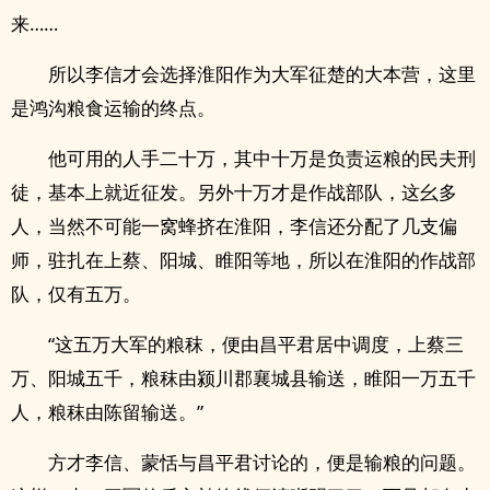
来……
所以李信才会选择淮阳作为大军征楚的大本营，这里
是鸿沟粮食运输的终点。
他可用的人手二十万，其中十万是负责运粮的民夫刑
徒，基本上就近征发。另外十万才是作战部队，这幺多
人，当然不可能一窝蜂挤在淮阳，李信还分配了几支偏
师，驻扎在上蔡、阳城、睢阳等地，所以在淮阳的作战部
队，仅有五万。
“这五万大军的粮秣，便由昌平君居中调度，上蔡三
万、阳城五千，粮秣由颍川郡襄城县输送，睢阳一万五千
人，粮秣由陈留输送。”
方才李信、蒙恬与昌平君讨论的，便是输粮的问题。