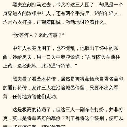
黑夫立刻打马过去，带兵将这三人围了，却见是一个
身穿短衣的浓须中年人，还有两个手持尺、矩的年轻人，
均是布衣打扮，正望着阳城，激动地讨论着什幺。
“汝等何人？来此何事？”
中年人被秦兵围了，也不慌乱，他取出了怀中的东
西，递给黑夫，用一口关中秦腔说道：“吾等随大军前往
上蔡，途径此地，此乃通行符节。”
黑夫看了看桑木符传，居然是裨将蒙恬亲自署名盖印
的通行符传，允许三人在沿途城邑停留，只要不出入军
营，任何地方随他们走动。
这是极高的待遇了，但这三人一副布衣打扮，并非将
吏，莫非是将军幕府的幕僚？到了裨将这个级别，便可以
带一些幕僚门客，随军参赞了。