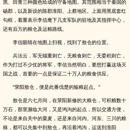
黑、田青三种颜色绘成的守备地图。其范围相当于秦国的
砀郡，以及新设的陈郡淮阳、上蔡地区。上面用黑底套红
勾框，着重表示李信麾下几支军队的驻地及其指挥中心，
还有后方的粮仓及运粮路线。
李信眼睛在地图上扫视，找到了敖仓的位置。
兵法云，军无辎重则亡，无粮食则亡，无委积则亡，
作为打过不少仗的将军，李信当然明白，要想打赢这场灭
国之战，首要的一点是保证二十万人的粮食供应。
“荥阳敖仓，便是此番伐楚的输粮起点。”
敖仓是六七月间，在荥阳新修的大粮仓，可积粮数十
万石，那里濒临大河，又是鸿沟的起点，所以交通方便，
不论是来自关中的粟麦，还是来自河内、河东、三川的粮
秣，都可以先集中到敖仓，再沿着鸿沟，运送到淮阳