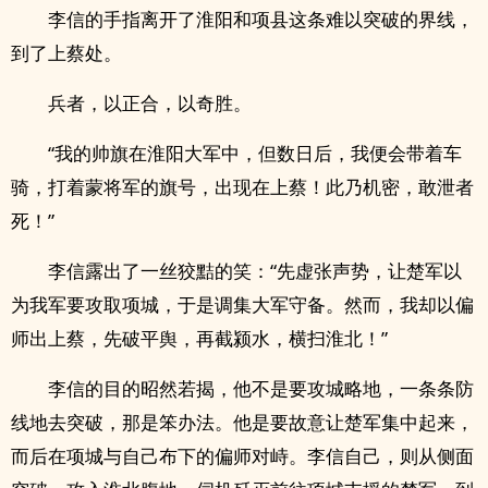
李信的手指离开了淮阳和项县这条难以突破的界线，
到了上蔡处。
兵者，以正合，以奇胜。
“我的帅旗在淮阳大军中，但数日后，我便会带着车
骑，打着蒙将军的旗号，出现在上蔡！此乃机密，敢泄者
死！”
李信露出了一丝狡黠的笑：“先虚张声势，让楚军以
为我军要攻取项城，于是调集大军守备。然而，我却以偏
师出上蔡，先破平舆，再截颍水，横扫淮北！”
李信的目的昭然若揭，他不是要攻城略地，一条条防
线地去突破，那是笨办法。他是要故意让楚军集中起来，
而后在项城与自己布下的偏师对峙。李信自己，则从侧面