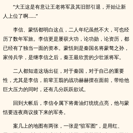
“大王这是有意让王老将军及其旧部引退，开始让新
人上位了啊……”
李信、蒙恬都明白这点，二人年纪虽然不大，可也经
历了数年军旅。李信更是屡获大功，论功勋，论资历，都
已经有了独当一面的资本。蒙恬则是秦国名将蒙骜之孙，
家传兵学，是继李信之后，秦王最欣赏的少壮派将军。
二人都知道这场出征，对于秦国，对于自己的重要
性，尤其是李信，前辈王翦的战功赫赫摆在面前，带给他
巨大压力的同时，还有几分跃跃欲试。
回到大帐后，李信令属下将膏油灯统统点亮，他与蒙
恬要连夜商议接下来的军务。
案几上的地图有两张，一张是“驻军图”，是用红、