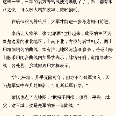
这样一来，三军的后方补给线便清晰明了了，而且都有水
路之便，可以极大增加效率，减轻损耗。
在确保粮食补给后，大军才能进一步考虑如何前进。
李信让人将第二张“地形图”也挂起来，此图的主区为
秦楚边界的淮北地区，上南下北，方位与后世相反。图上
用粗细均匀的曲线，绘有淮北地区河流30多条，芒砀山等
山脉采用闭合曲线内加晕线表示，脉络分明，道路绘成细
线，各处县、乡城郭则用方框表示。
“淮北平坦，几乎无险可守，但亦不可孤军深入，因
为楚军集中在几处城郭，可阻断我军补给。”
蒙恬也点了点地图：“据探子回报，项县、平舆、城
父，这三城，便是楚军的第一道防线。”