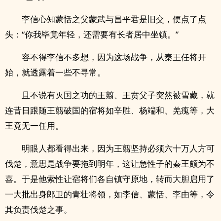
李信心知蒙恬之父蒙武与昌平君是旧交，便点了点
头：“你我毕竟年轻，还需要有长者居中坐镇。”
容不得李信不多想，因为这场战争，从秦王任将开
始，就透露着一些不寻常。
且不说有灭国之功的王翦、王贲父子突然被雪藏，就
连昔日跟随王翦破国的宿将如辛胜、杨端和、羌瘣等，大
王竟无一任用。
明眼人都看得出来，因为王翦坚持必须六十万人方可
伐楚，意思是战争要拖到明年，这让急性子的秦王颇为不
喜。于是他索性让宿将们各自镇守原地，转而大胆启用了
一大批出身郎卫的青壮将领，如李信、蒙恬、李由等，令
其负责伐楚之事。