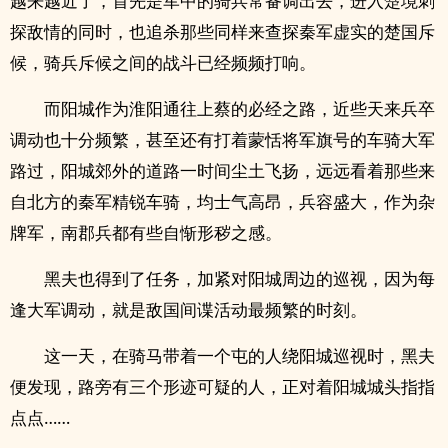
越来越近了，首先是军中的骑兵常备调出去，进入楚境刺
探敌情的同时，也追杀那些同样来查探秦军虚实的楚国斥
候，骑兵斥候之间的战斗已经频频打响。
而阳城作为淮阳通往上蔡的必经之路，近些天来兵卒
调动也十分频繁，甚至还有打着蒙恬将军旗号的车骑大军
路过，阳城郊外的道路一时间尘土飞扬，远远看着那些来
自北方的秦军精锐车骑，均士气高昂，兵容盛大，作为杂
牌军，南郡兵都有些自惭形秽之感。
黑夫也得到了任务，加紧对阳城周边的巡视，因为每
逢大军调动，就是敌国间谍活动最频繁的时刻。
这一天，在骑马带着一个屯的人绕阳城巡视时，黑夫
便发现，路旁有三个形迹可疑的人，正对着阳城城头指指
点点……